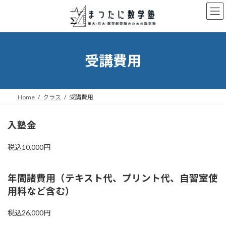
コ
ナ
ン
ビ
テ
ゲ
ン
ー
ツ
シ
へ
ョ
受講費用
ス
ン
キ
に
ッ
移
プ
動
Home
クラス
受講費用
入塾金
税込10,000円
年間諸費用（テキスト代、プリント代、自習室使
用料など含む）
税込26,000円