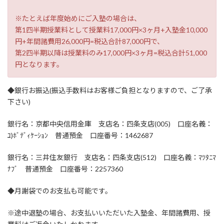
※たとえば年度始めにご入塾の場合は、
第1四半期授業料として授業料17,000円×3ヶ月+入塾金10,000
円+年間諸費用26,000円=税込合計87,000円で、
第2四半期以降は授業料のみ17,000円×3ヶ月=税込合計51,000
円となります。
◆銀行お振込(振込手数料はお客様ご負担となりますので、ご了承
下さい)
銀行名：京都中央信用金庫 支店名：四条支店(005) 口座名義：
ﾕ)ﾎﾞﾃﾞｨｹｰｼｮﾝ 普通預金 口座番号：1462687
銀行名：三井住友銀行 支店名：四条支店(512) 口座名義：ﾏﾂﾀﾆﾏ
ﾅﾌﾞ 普通預金 口座番号：2257360
◆月謝袋でのお支払も可能です。
※途中退塾の場合、お支払いいただいた入塾金、年間諸費用、授