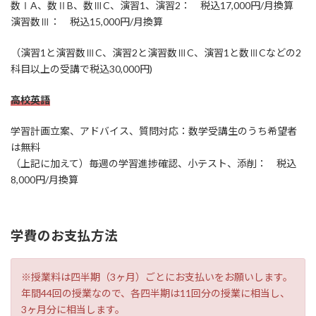
数ⅠA、数ⅡB、数ⅢC、演習1、演習2： 税込17,000円/月換算
演習数Ⅲ： 税込15,000円/月換算
（演習1と演習数ⅢC、演習2と演習数ⅢC、演習1と数ⅢCなどの2
科目以上の受講で税込30,000円)
高校英語
学習計画立案、アドバイス、質問対応：数学受講生のうち希望者
は無料
（上記に加えて）毎週の学習進捗確認、小テスト、添削： 税込
8,000円/月換算
学費のお支払方法
※授業料は四半期（3ヶ月）ごとにお支払いをお願いします。
年間44回の授業なので、各四半期は11回分の授業に相当し、
3ヶ月分に相当します。