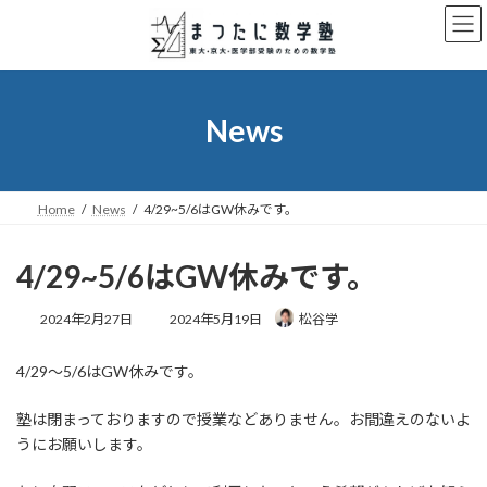
コ
ナ
ン
ビ
テ
ゲ
ン
ー
ツ
シ
へ
ョ
News
ス
ン
キ
に
ッ
移
プ
動
Home
News
4/29~5/6はGW休みです。
4/29~5/6はGW休みです。
最
2024年2月27日
2024年5月19日
松谷学
終
更
4/29～5/6はGW休みです。
新
日
時
塾は閉まっておりますので授業などありません。お間違えのないよ
:
うにお願いします。