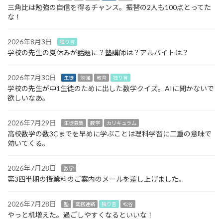
三角比は勉強の自信を得るチャンス。振替の2人も100点とってた
な！
2026年8月3日
独り言
学校の先生の夏休みが話題に？塾講師は？アルバイトは？
2026年7月30日
生徒
勉強
教育
独り言
学校の先生が中1生徒のために出した数学クイズ。AIに聞かないで
欲しいなあ。
2026年7月29日
生徒募集
数学
カリキュラム
高校数学の数3Cまでを早めに学ぶことは理科学習に二重の意味で
効いてくる。
2026年7月28日
数学
第3四半期の授業料のご案内のメールを差し上げました。
2026年7月28日
塾
業務連絡
独り言
松谷
やっと机増えた。過ごしやすくなるといいな！