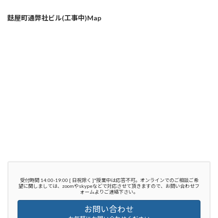
麩屋町通弊社ビル(工事中)Map
受付時間 14:00-19:00 [ 日祝除く ]*授業中は応答不可。オンラインでのご相談ご希
望に関しましては、zoomやskypeなどで対応させて頂きますので、お問い合わせフ
ォームよりご連絡下さい。
お問い合わせ