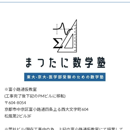
※富小路通仮教室
(工事完了後下記のPMビルに移転)
〒604-8054
京都市中京区富小路通四条上る西大文字町604
松風第2ビル3F
※弊社ビル(現在工事中の為、上記の富小路通仮教室にて授業して