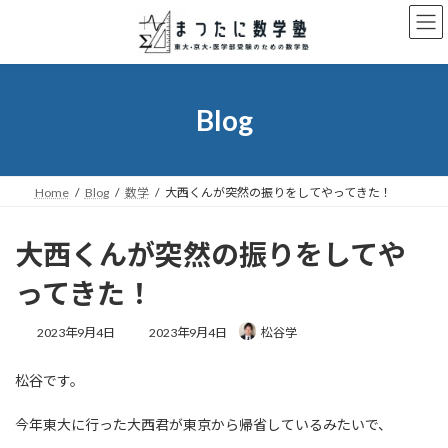
コ
ナ
ン
ビ
テ
ゲ
ン
ー
ツ
シ
へ
ョ
Blog
ス
ン
キ
に
ッ
移
プ
動
Home
Blog
数学
大西くんが突然の振りをしてやってきた！
大西くんが突然の振りをしてや
ってきた！
最
2023年9月4日
2023年9月4日
松谷学
終
更
松谷です。
新
日
時
今年東大に行った大西君が東京から帰省しているみたいで、
: