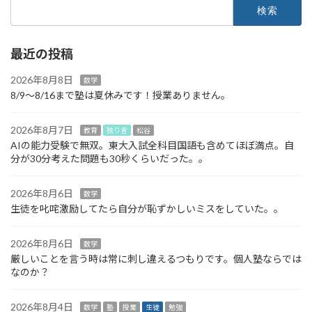
検
索:
最近の投稿
2026年8月8日
数学
8/9～8/16まで塾は夏休みです！授業ありません。
2026年8月7日
教育
独り言
松谷
AIの能力受験で無双。東大入試全科目国語も含めてほぼ満点。自
分が30分考えた問題も30秒くらいだった。。
2026年8月6日
数学
生徒を叱咤激励してたら自分が恥ずかしいミスをしていた。。
2026年8月6日
数学
厳しいことを言う時は常に刺し違えるつもりです。個人塾ならでは
なのか？
2026年8月4日
数学
塾
授業
生徒
勉強