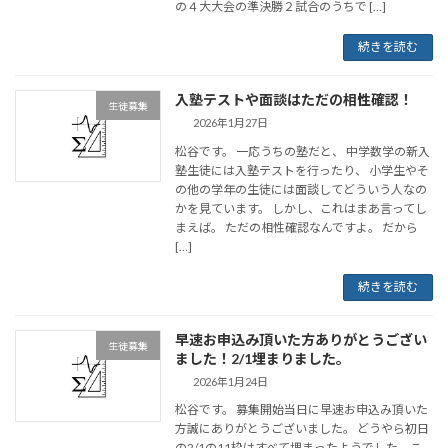
の４大大会の準決勝２試合のうちで […]
続きを読む
入塾テストや面談はただの相性確認！
生徒募集
2026年1月27日
松谷です。 一応うちの塾だと、 中学数学の新入
塾生徒には入塾テストを行ったり、 小学生やそ
の他の学年の生徒には面談してどういう人なの
かを見ています。 しかし、これはまあ言ってし
まえば。 ただの相性確認なんですよ。 だから
[…]
続きを読む
早速お申込み頂いた方ありがとうござい
生徒募集
ました！2/1埋まりました。
2026年1月24日
松谷です。 募集開始当日に早速お申込み頂いた
方誠にありがとうございました。 どうやら初日
の2/1の11枠はすべて埋まったようでした。こ