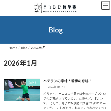
コ
ナ
ン
ビ
テ
ゲ
ン
ー
ツ
シ
へ
ョ
Blog
ス
ン
キ
に
ッ
移
プ
動
Home
Blog
2026年1月
2026年1月
ベテランの意地！若手の奇跡！
独り言
2026年1月31日
松谷です。 テニスの世界では全豪オープンとい
うのが実施されています。 灼熱のメルボルン
で。 そして、男子の準決勝２試合が行われたん
ですが、 これがもうこれまでに行われたすべて