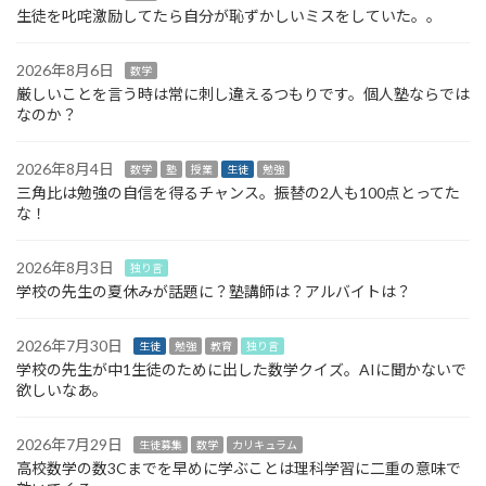
生徒を叱咤激励してたら自分が恥ずかしいミスをしていた。。
2026年8月6日
数学
厳しいことを言う時は常に刺し違えるつもりです。個人塾ならでは
なのか？
2026年8月4日
数学
塾
授業
生徒
勉強
三角比は勉強の自信を得るチャンス。振替の2人も100点とってた
な！
2026年8月3日
独り言
学校の先生の夏休みが話題に？塾講師は？アルバイトは？
2026年7月30日
生徒
勉強
教育
独り言
学校の先生が中1生徒のために出した数学クイズ。AIに聞かないで
欲しいなあ。
2026年7月29日
生徒募集
数学
カリキュラム
高校数学の数3Cまでを早めに学ぶことは理科学習に二重の意味で