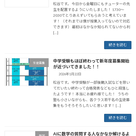
松谷です。 今日から金曜日にもチューターの先
生を配置するようにいたしました！ 1730～
2030でとりあえずいてもらおうと考えていま
す！ （それまでは僕が授業入ってないので対応
できます） 最初はなかなか知られてないから利
[…]
続きを読む
中学受験もほぼ終わって新年度募集開始
生徒募集
が近づいてきました！！
2026年1月22日
松谷です。 中学受験が一部後期入試などを除い
てだいたい終わって合格発表などもひと段落し
たようです！ 本当にお疲れ様でした！ うちの
塾も小さいながらも、各クラス若干名の生徒募
集をもうそろそろしたいと思います！ […]
続きを読む
AIに数学の質問する人なかなか解けるよ
数学