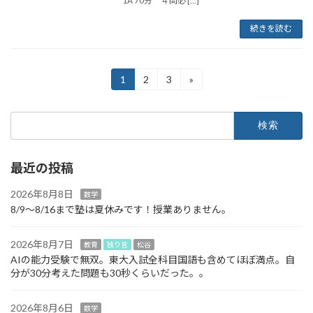
1A 70分 ４問必 […]
続きを読む
投
1
2
3
»
固
固
固
定
定
定
稿
ペ
ペ
ペ
検
ー
ー
ー
の
索:
ジ
ジ
ジ
ペ
最近の投稿
ー
ジ
2026年8月8日
数学
8/9～8/16まで塾は夏休みです！授業ありません。
送
り
2026年8月7日
教育
独り言
松谷
AIの能力受験で無双。東大入試全科目国語も含めてほぼ満点。自
分が30分考えた問題も30秒くらいだった。。
2026年8月6日
数学