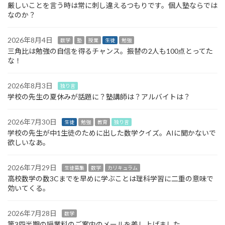
厳しいことを言う時は常に刺し違えるつもりです。個人塾ならでは
なのか？
2026年8月4日
数学
塾
授業
生徒
勉強
三角比は勉強の自信を得るチャンス。振替の2人も100点とってた
な！
2026年8月3日
独り言
学校の先生の夏休みが話題に？塾講師は？アルバイトは？
2026年7月30日
生徒
勉強
教育
独り言
学校の先生が中1生徒のために出した数学クイズ。AIに聞かないで
欲しいなあ。
2026年7月29日
生徒募集
数学
カリキュラム
高校数学の数3Cまでを早めに学ぶことは理科学習に二重の意味で
効いてくる。
2026年7月28日
数学
第3四半期の授業料のご案内のメールを差し上げました。