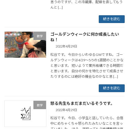
思うのですが、この冷蔵庫、配線を直してもう
んと […]
続きを読む
ゴールデンウィークに何か成長したい
数学
ね！
2022年4月29日
松谷です。 今日からいわゆるGWですね。 ゴー
ルデンウィークは4/29〜5/5の1週間のことかな
と思います。 短いようで案外結構できる時間だ
と思います。 自分の何かを特化させて成長させ
たりするのには絶好の機会なのかなと思 […]
続きを読む
怒る先生もまだまだいるそうです。
数学
2022年4月29日
松谷です。 今日、小学生と話していたら、合宿
中にめちゃくちゃ怒られたみたいなことを言っ
ていました。 ほう。 学校ってもう結構教師は体