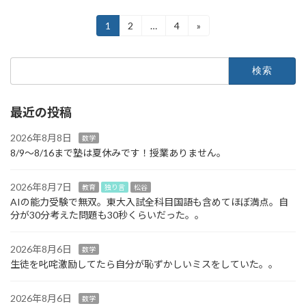
投
1
2
…
4
»
固
固
固
定
定
定
稿
ペ
ペ
ペ
検
ー
ー
ー
の
索:
ジ
ジ
ジ
ペ
最近の投稿
ー
ジ
2026年8月8日
数学
8/9～8/16まで塾は夏休みです！授業ありません。
送
り
2026年8月7日
教育
独り言
松谷
AIの能力受験で無双。東大入試全科目国語も含めてほぼ満点。自
分が30分考えた問題も30秒くらいだった。。
2026年8月6日
数学
生徒を叱咤激励してたら自分が恥ずかしいミスをしていた。。
2026年8月6日
数学