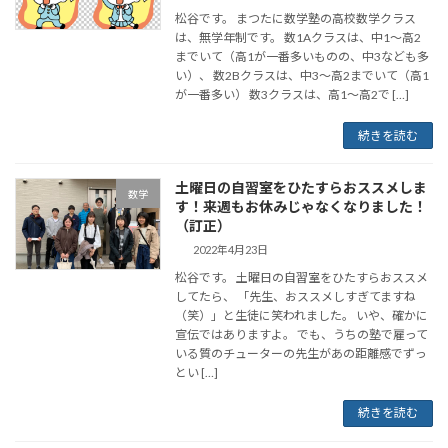
松谷です。 まつたに数学塾の高校数学クラス
は、無学年制です。 数1Aクラスは、中1～高2
までいて（高1が一番多いものの、中3なども多
い）、 数2Bクラスは、中3～高2までいて（高1
が一番多い） 数3クラスは、高1～高2で […]
続きを読む
土曜日の自習室をひたすらおススメしま
数学
す！来週もお休みじゃなくなりました！
（訂正）
2022年4月23日
松谷です。 土曜日の自習室をひたすらおススメ
してたら、 「先生、おススメしすぎてますね
（笑）」と生徒に笑われました。 いや、確かに
宣伝ではありますよ。 でも、うちの塾で雇って
いる質のチューターの先生があの距離感でずっ
とい […]
続きを読む