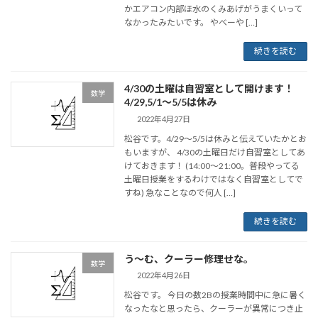
かエアコン内部ほ水のくみあげがうまくいって
なかったみたいです。 やべーや […]
続きを読む
4/30の土曜は自習室として開けます！
数学
4/29,5/1〜5/5は休み
2022年4月27日
松谷です。4/29〜5/5は休みと伝えていたかとお
もいますが、 4/30の土曜日だけ自習室としてあ
けておきます！ (14:00〜21:00。普段やってる
土曜日授業をするわけではなく自習室としてで
すね) 急なことなので何人 […]
続きを読む
う～む、クーラー修理せな。
数学
2022年4月26日
松谷です。 今日の数2Bの授業時間中に急に暑く
なったなと思ったら、クーラーが異常につき止