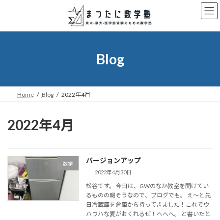
コ
ナ
ン
ビ
テ
ゲ
ン
ー
ツ
シ
へ
ョ
Blog
ス
ン
キ
に
ッ
移
プ
動
Home
Blog
2022年4月
2022年4月
バージョンアップ
数学
2022年4月30日
松谷です。 今日は、GWのなか教室を開けてい
るものの暇そうなので、ブログでも。 え～と先
日冷蔵庫を倉庫から持ってきました！これでウ
ハウハな夏がおくれるぜ！へへへ。 と書いたと