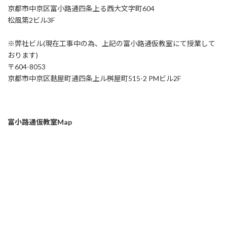
京都市中京区富小路通四条上る西大文字町604
松風第2ビル3F
※弊社ビル(現在工事中の為、上記の富小路通仮教室にて授業して
おります)
〒604-8053
京都市中京区麩屋町通四条上ル桝屋町515-2 PMビル2F
富小路通仮教室Map