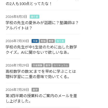
の2人も100点とってたな！
2026年8月3日
独り言
学校の先生の夏休みが話題に？塾講師は？
アルバイトは？
2026年7月30日
生徒
勉強
教育
独り言
学校の先生が中1生徒のために出した数学
クイズ。AIに聞かないで欲しいなあ。
2026年7月29日
生徒募集
数学
カリキュラム
高校数学の数3Cまでを早めに学ぶことは
理科学習に二重の意味で効いてくる。
2026年7月28日
数学
第3四半期の授業料のご案内のメールを差
し上げました。