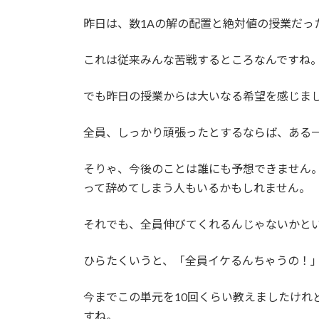
日
時
昨日は、数1Aの解の配置と絶対値の授業だっ
:
これは従来みんな苦戦するところなんですね
でも昨日の授業からは大いなる希望を感じま
全員、しっかり頑張ったとするならば、ある
そりゃ、今後のことは誰にも予想できません
って辞めてしまう人もいるかもしれません。
それでも、全員伸びてくれるんじゃないかと
ひらたくいうと、「全員イケるんちゃうの！
今までこの単元を10回くらい教えましたけれ
すね。