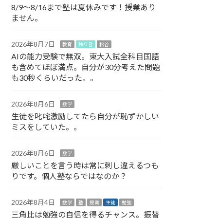
8/9～8/16まで塾は夏休みです！授業あり
ません。
2026年8月7日
教育
独り言
松谷
AIの能力受験で無双。東大入試全科目国語
も含めてほぼ満点。自分が30分考えた問題
も30秒くらいだった。。
2026年8月6日
数学
生徒を叱咤激励してたら自分が恥ずかしい
ミスをしていた。。
2026年8月6日
数学
厳しいことを言う時は常に刺し違えるつも
りです。個人塾ならではなのか？
2026年8月4日
数学
塾
授業
生徒
勉強
三角比は勉強の自信を得るチャンス。振替