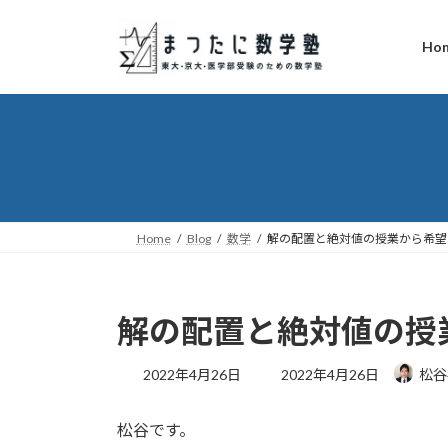
コ
ナ
ン
ビ
Ho
テ
ゲ
ン
ー
ツ
シ
へ
ョ
ス
ン
キ
に
ッ
移
プ
動
Home
Blog
数学
解の配置と絶対値の授業から希望
解の配置と絶対値の授
最
2022年4月26日
2022年4月26日
松谷
終
更
松谷です。
新