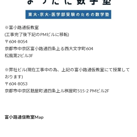
※富小路通仮教室
(工事完了後下記のPMビルに移転)
〒604-8054
京都市中京区富小路通四条上る西大文字町604
松風第2ビル3F
※弊社ビル(現在工事中の為、上記の富小路通仮教室にて授業して
おります)
〒604-8053
京都市中京区麩屋町通四条上ル桝屋町515-2 PMビル2F
富小路通仮教室Map