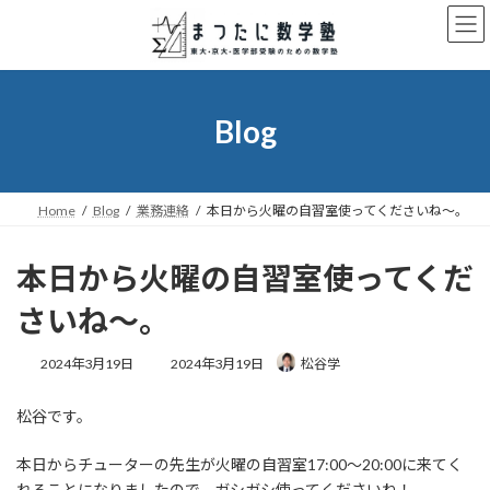
コ
ナ
ン
ビ
テ
ゲ
ン
ー
ツ
シ
へ
ョ
Blog
ス
ン
キ
に
ッ
移
プ
動
Home
Blog
業務連絡
本日から火曜の自習室使ってくださいね～。
本日から火曜の自習室使ってくだ
さいね～。
最
2024年3月19日
2024年3月19日
松谷学
終
更
松谷です。
新
日
時
本日からチューターの先生が火曜の自習室17:00～20:00に来てく
:
れることになりましたので、ガシガシ使ってくださいね！