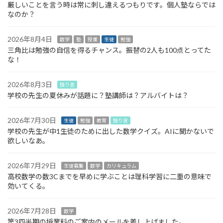
厳しいことを言う時は常に刺し違えるつもりです。個人塾ならでは
なのか？
2026年8月4日
数学
塾
授業
生徒
勉強
三角比は勉強の自信を得るチャンス。振替の2人も100点とってた
な！
2026年8月3日
独り言
学校の先生の夏休みが話題に？塾講師は？アルバイトは？
2026年7月30日
生徒
勉強
教育
独り言
学校の先生が中1生徒のために出した数学クイズ。AIに聞かないで
欲しいなあ。
2026年7月29日
生徒募集
数学
カリキュラム
高校数学の数3Cまでを早めに学ぶことは理科学習に二重の意味で
効いてくる。
2026年7月28日
数学
第3四半期の授業料のご案内のメールを差し上げました。