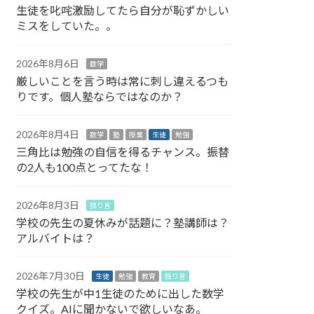
生徒を叱咤激励してたら自分が恥ずかしい
ミスをしていた。。
2026年8月6日
数学
厳しいことを言う時は常に刺し違えるつも
りです。個人塾ならではなのか？
2026年8月4日
数学
塾
授業
生徒
勉強
三角比は勉強の自信を得るチャンス。振替
の2人も100点とってたな！
2026年8月3日
独り言
学校の先生の夏休みが話題に？塾講師は？
アルバイトは？
2026年7月30日
生徒
勉強
教育
独り言
学校の先生が中1生徒のために出した数学
クイズ。AIに聞かないで欲しいなあ。