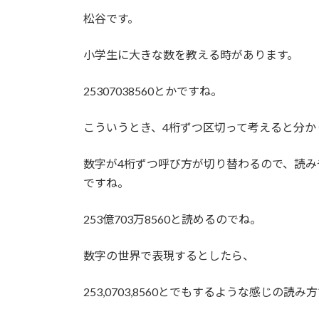
更
松谷です。
新
日
時
小学生に大きな数を教える時があります。
:
25307038560とかですね。
こういうとき、4桁ずつ区切って考えると分か
数字が4桁ずつ呼び方が切り替わるので、読
ですね。
253億703万8560と読めるのでね。
数字の世界で表現するとしたら、
253,0703,8560とでもするような感じの読み