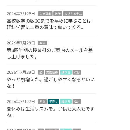
2026年7月29日
生徒募集
数学
カリキュラム
高校数学の数3Cまでを早めに学ぶことは
理科学習に二重の意味で効いてくる。
2026年7月28日
数学
第3四半期の授業料のご案内のメールを差
し上げました。
2026年7月28日
塾
業務連絡
独り言
松谷
やっと机増えた。過ごしやすくなるといい
な！
2026年7月27日
勉強
子育て
独り言
松谷
夏休みは生活リズムを。子供も大人もです
ね。