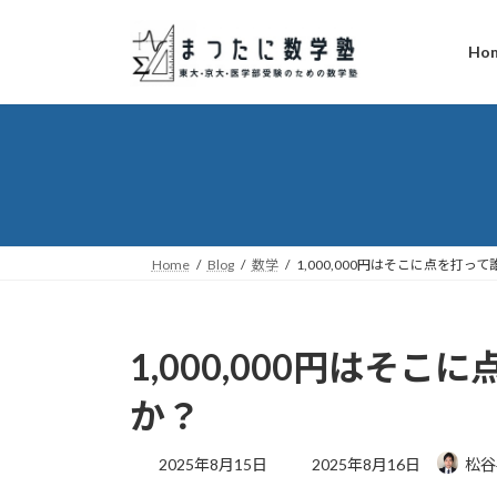
コ
ナ
ン
ビ
Ho
テ
ゲ
ン
ー
ツ
シ
へ
ョ
ス
ン
キ
に
ッ
移
プ
動
Home
Blog
数学
1,000,000円はそこに点を打
1,000,000円はそ
か？
最
2025年8月15日
2025年8月16日
松谷
終