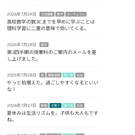
2026年7月29日
生徒募集
数学
カリキュラム
高校数学の数3Cまでを早めに学ぶことは
理科学習に二重の意味で効いてくる。
2026年7月28日
数学
第3四半期の授業料のご案内のメールを差
し上げました。
2026年7月28日
塾
業務連絡
独り言
松谷
やっと机増えた。過ごしやすくなるといい
な！
2026年7月27日
勉強
子育て
独り言
松谷
夏休みは生活リズムを。子供も大人もです
ね。