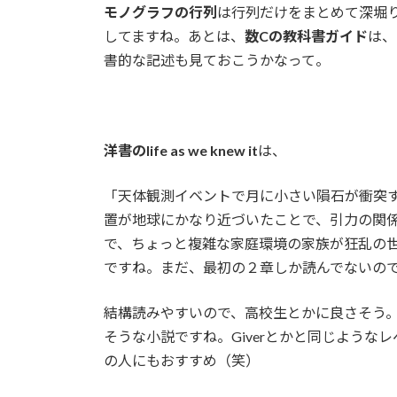
モノグラフの行列
は行列だけをまとめて深堀
してますね。あとは、
数Cの教科書ガイド
は、
書的な記述も見ておこうかなって。
洋書のlife as we knew it
は、
「天体観測イベントで月に小さい隕石が衝突
置が地球にかなり近づいたことで、引力の関
で、ちょっと複雑な家庭環境の家族が狂乱の
ですね。まだ、最初の２章しか読んでないの
結構読みやすいので、高校生とかに良さそう
そうな小説ですね。Giverとかと同じよう
の人にもおすすめ（笑）