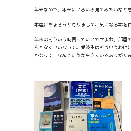
日
時
年末なので、年末にいろいろ見てみたいなと
:
本屋にちょろっと寄りまして、気になる本を
年末のそういう時間っていいですよね。部屋
んとなくいいなって。受験生はそういうわけ
かなって。なんというか生きているありがた