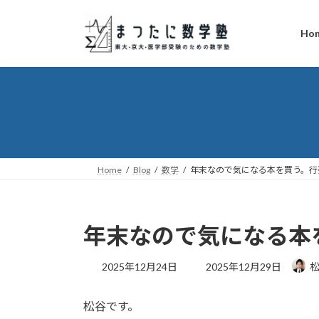
コ
ナ
ン
ビ
Ho
テ
ゲ
ン
ー
ツ
シ
へ
ョ
ス
ン
キ
に
ッ
移
プ
動
Home
Blog
数学
年末なので気になる本を買う。行
年末なので気になる本
最
2025年12月24日
2025年12月29日
終
更
松谷です。
新