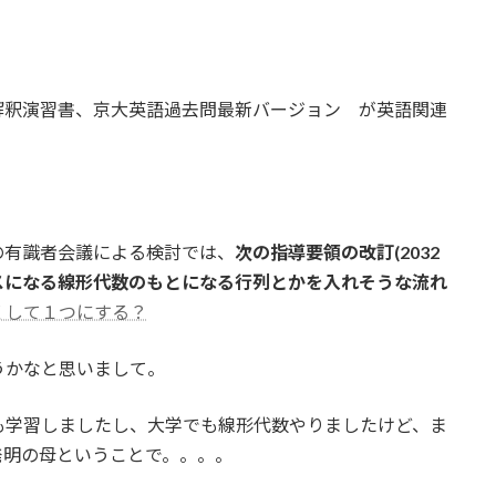
解釈演習書、京大英語過去問最新バージョン が英語関連
の有識者会議による検討では、
次の指導要領の改訂(2032
スになる線形代数のもとになる行列とかを入れそうな流れ
くして１つにする？
うかなと思いまして。
も学習しましたし、大学でも線形代数やりましたけど、ま
発明の母ということで。。。。