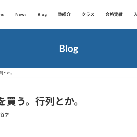
me
News
Blog
塾紹介
クラス
合格実績
Blog
列とか。
を買う。行列とか。
松谷学