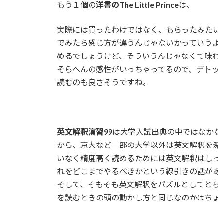
もう１個の
洋書のThe Little Prince
は、
実際には買ったわけではなく、もらったみた
でみたら感じ方が違うんじゃないかっていう
めるでしょうけど、そういうんじゃなくて味
そらへんの感性がいっちゃってるので、デト
読むのも良さそうですね。
英文解釈演習99
は大学入試出典の中ではなか
から、京大など一部の大学以外は英文解釈を
いなく精度高く読めるためには英文解釈はし
れをどこまでやるべきかという線引きの話が
そして、そもそも英文解釈をパズルとしてと
を読むときの頭の動かし方と同じなのかはち