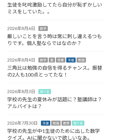
生徒を叱咤激励してたら自分が恥ずかしい
ミスをしていた。。
2026年8月6日
数学
厳しいことを言う時は常に刺し違えるつも
りです。個人塾ならではなのか？
2026年8月4日
数学
塾
授業
生徒
勉強
三角比は勉強の自信を得るチャンス。振替
の2人も100点とってたな！
2026年8月3日
独り言
学校の先生の夏休みが話題に？塾講師は？
アルバイトは？
2026年7月30日
生徒
勉強
教育
独り言
学校の先生が中1生徒のために出した数学
クイズ。AIに聞かないで欲しいなあ。