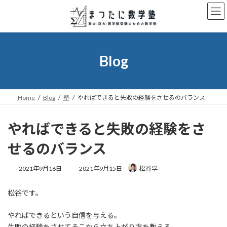
コ
ナ
ン
ビ
テ
ゲ
ン
ー
ツ
シ
へ
ョ
Blog
ス
ン
キ
に
ッ
移
プ
動
Home
Blog
塾
やればできると失敗の経験をさせるのバランス
やればできると失敗の経験をさ
せるのバランス
最
2021年9月16日
2021年9月15日
松谷学
終
更
松谷です。
新
日
時
やればできるという自信を与える。
:
失敗の経験をさせてそこから立ち上がり方を教える。