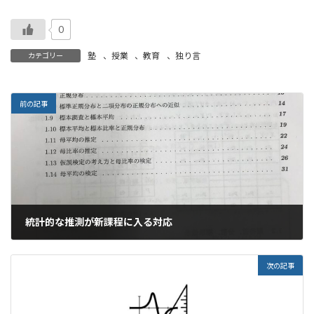
0
塾
、
授業
、
教育
、
独り言
カテゴリー
前の記事
統計的な推測が新課程に入る対応
2021年9月15日
次の記事