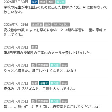
2026年7月30日
生徒
勉強
教育
独り言
学校の先生が中1生徒のために出した数学クイズ。AIに聞かないで
欲しいなあ。
2026年7月29日
生徒募集
数学
カリキュラム
高校数学の数3Cまでを早めに学ぶことは理科学習に二重の意味で
効いてくる。
2026年7月28日
数学
第3四半期の授業料のご案内のメールを差し上げました。
2026年7月28日
塾
業務連絡
独り言
松谷
やっと机増えた。過ごしやすくなるといいな！
2026年7月27日
勉強
子育て
独り言
松谷
夏休みは生活リズムを。子供も大人もですね。
2026年7月25日
塾
業務連絡
独り言
松谷
暑い。。熱中症に注意！涼しい自習室を活用してくださいね！