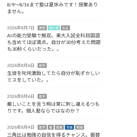
8/9～8/16まで塾は夏休みです！授業あり
ません。
2026年8月7日
教育
独り言
松谷
AIの能力受験で無双。東大入試全科目国語
も含めてほぼ満点。自分が30分考えた問題
も30秒くらいだった。。
2026年8月6日
数学
生徒を叱咤激励してたら自分が恥ずかしい
ミスをしていた。。
2026年8月6日
数学
厳しいことを言う時は常に刺し違えるつも
りです。個人塾ならではなのか？
2026年8月4日
数学
塾
授業
生徒
勉強
三角比は勉強の自信を得るチャンス。振替