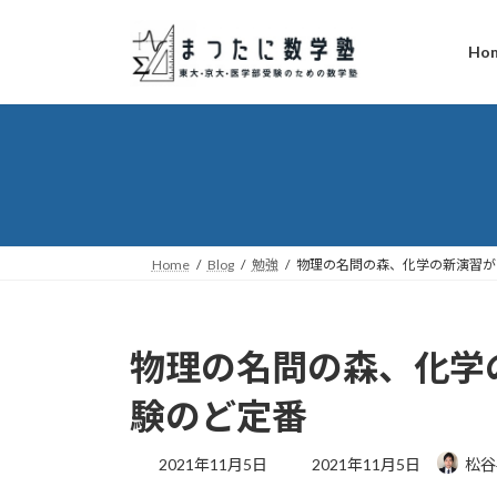
コ
ナ
ン
ビ
Ho
テ
ゲ
ン
ー
ツ
シ
へ
ョ
ス
ン
キ
に
ッ
移
プ
動
Home
Blog
勉強
物理の名問の森、化学の新演習が
物理の名問の森、化学
験のど定番
最
2021年11月5日
2021年11月5日
松谷
終