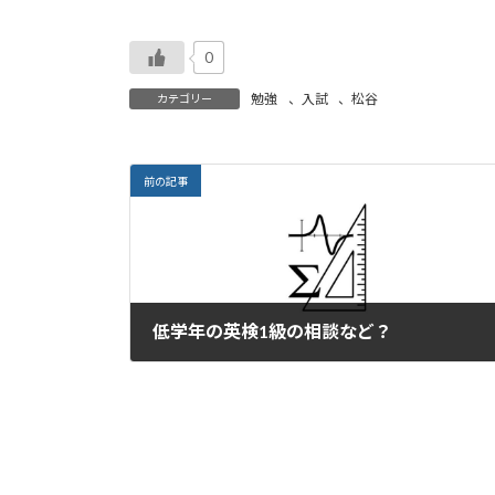
0
勉強
、
入試
、
松谷
カテゴリー
前の記事
低学年の英検1級の相談など？
2021年11月4日