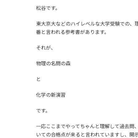
更
松谷です。
新
日
時
東大京大などのハイレベルな大学受験での、
:
番と言われる参考書があります。
それが、
物理の名問の森
と
化学の新演習
です。
一応ここまでやってちゃんと理解して過去問
いての合格点が来ると言われていますし、開示