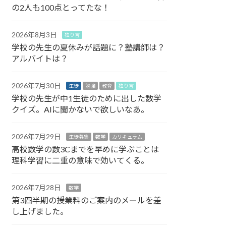
の2人も100点とってたな！
2026年8月3日
独り言
学校の先生の夏休みが話題に？塾講師は？
アルバイトは？
2026年7月30日
生徒
勉強
教育
独り言
学校の先生が中1生徒のために出した数学
クイズ。AIに聞かないで欲しいなあ。
2026年7月29日
生徒募集
数学
カリキュラム
高校数学の数3Cまでを早めに学ぶことは
理科学習に二重の意味で効いてくる。
2026年7月28日
数学
第3四半期の授業料のご案内のメールを差
し上げました。