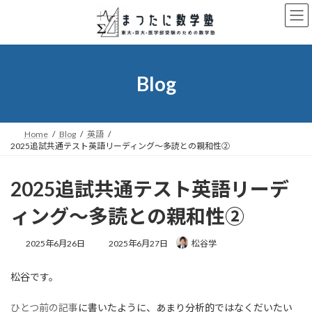
コ
ナ
ン
ビ
テ
ゲ
ン
ー
ツ
シ
へ
ョ
Blog
ス
ン
キ
に
ッ
移
プ
動
Home
Blog
英語
2025追試共通テスト英語リーディング～多読との親和性②
2025追試共通テスト英語リーデ
ィング～多読との親和性②
最
2025年6月26日
2025年6月27日
松谷学
終
更
松谷です。
新
日
時
ひとつ前の記事
に書いたように、あまり分析的ではなくだいたい