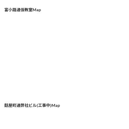
富小路通仮教室Map
麩屋町通弊社ビル(工事中)Map