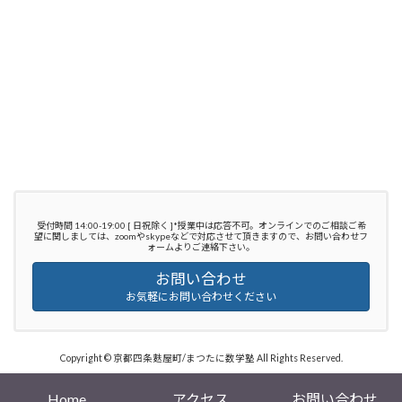
受付時間 14:00-19:00 [ 日祝除く ]*授業中は応答不可。オンラインでのご相談ご希
望に関しましては、zoomやskypeなどで対応させて頂きますので、お問い合わせフ
ォームよりご連絡下さい。
お問い合わせ
お気軽にお問い合わせください
Copyright © 京都四条麩屋町/まつたに数学塾 All Rights Reserved.
Powered by
WordPress
with
Lightning Theme
&
VK All in One Expansion Unit
Home
アクセス
お問い合わせ