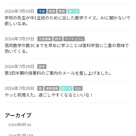
2026年7月30日
生徒
勉強
教育
独り言
学校の先生が中1生徒のために出した数学クイズ。AIに聞かないで
欲しいなあ。
2026年7月29日
生徒募集
数学
カリキュラム
高校数学の数3Cまでを早めに学ぶことは理科学習に二重の意味で
効いてくる。
2026年7月28日
数学
第3四半期の授業料のご案内のメールを差し上げました。
2026年7月28日
塾
業務連絡
独り言
松谷
やっと机増えた。過ごしやすくなるといいな！
アーカイブ
2026年8月 (6)
2026年7月 (30)