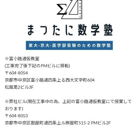
※富小路通仮教室
(工事完了後下記のPMビルに移転)
〒604-8054
京都市中京区富小路通四条上る西大文字町604
松風第2ビル3F
※弊社ビル(現在工事中の為、上記の富小路通仮教室にて授業して
おります)
〒604-8053
京都市中京区麩屋町通四条上ル桝屋町515-2 PMビル2F