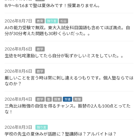
8/9～8/16まで塾は夏休みです！授業ありません。
2026年8月7日
教育
独り言
松谷
AIの能力受験で無双。東大入試全科目国語も含めてほぼ満点。自
分が30分考えた問題も30秒くらいだった。。
2026年8月6日
数学
生徒を叱咤激励してたら自分が恥ずかしいミスをしていた。。
2026年8月6日
数学
厳しいことを言う時は常に刺し違えるつもりです。個人塾ならでは
なのか？
2026年8月4日
数学
塾
授業
生徒
勉強
三角比は勉強の自信を得るチャンス。振替の2人も100点とってた
な！
2026年8月3日
独り言
学校の先生の夏休みが話題に？塾講師は？アルバイトは？