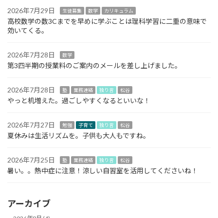
2026年7月29日
生徒募集
数学
カリキュラム
高校数学の数3Cまでを早めに学ぶことは理科学習に二重の意味で
効いてくる。
2026年7月28日
数学
第3四半期の授業料のご案内のメールを差し上げました。
2026年7月28日
塾
業務連絡
独り言
松谷
やっと机増えた。過ごしやすくなるといいな！
2026年7月27日
勉強
子育て
独り言
松谷
夏休みは生活リズムを。子供も大人もですね。
2026年7月25日
塾
業務連絡
独り言
松谷
暑い。。熱中症に注意！涼しい自習室を活用してくださいね！
アーカイブ