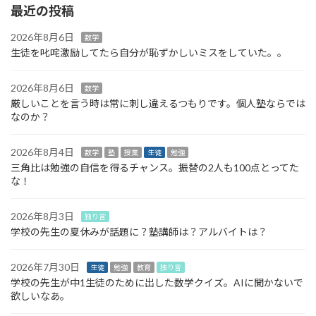
最近の投稿
2026年8月6日
数学
生徒を叱咤激励してたら自分が恥ずかしいミスをしていた。。
2026年8月6日
数学
厳しいことを言う時は常に刺し違えるつもりです。個人塾ならでは
なのか？
2026年8月4日
数学
塾
授業
生徒
勉強
三角比は勉強の自信を得るチャンス。振替の2人も100点とってた
な！
2026年8月3日
独り言
学校の先生の夏休みが話題に？塾講師は？アルバイトは？
2026年7月30日
生徒
勉強
教育
独り言
学校の先生が中1生徒のために出した数学クイズ。AIに聞かないで
欲しいなあ。