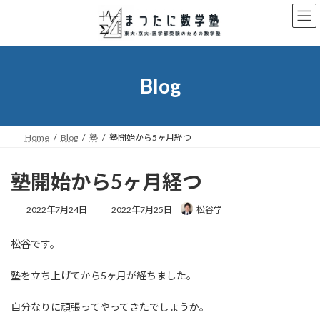
コ
ナ
ン
ビ
テ
ゲ
ン
ー
ツ
シ
へ
ョ
Blog
ス
ン
キ
に
ッ
移
プ
動
Home
Blog
塾
塾開始から5ヶ月経つ
塾開始から5ヶ月経つ
最
2022年7月24日
2022年7月25日
松谷学
終
更
松谷です。
新
日
時
塾を立ち上げてから5ヶ月が経ちました。
:
自分なりに頑張ってやってきたでしょうか。