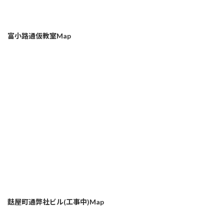
富小路通仮教室Map
麩屋町通弊社ビル(工事中)Map