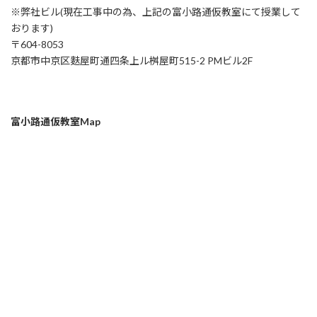
※弊社ビル(現在工事中の為、上記の富小路通仮教室にて授業して
おります)
〒604-8053
京都市中京区麩屋町通四条上ル桝屋町515-2 PMビル2F
富小路通仮教室Map