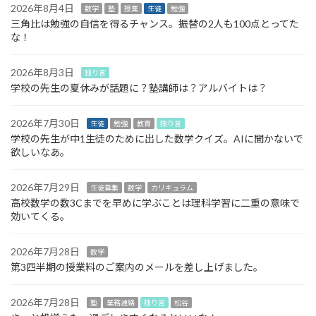
2026年8月4日
数学
塾
授業
生徒
勉強
三角比は勉強の自信を得るチャンス。振替の2人も100点とってた
な！
2026年8月3日
独り言
学校の先生の夏休みが話題に？塾講師は？アルバイトは？
2026年7月30日
生徒
勉強
教育
独り言
学校の先生が中1生徒のために出した数学クイズ。AIに聞かないで
欲しいなあ。
2026年7月29日
生徒募集
数学
カリキュラム
高校数学の数3Cまでを早めに学ぶことは理科学習に二重の意味で
効いてくる。
2026年7月28日
数学
第3四半期の授業料のご案内のメールを差し上げました。
2026年7月28日
塾
業務連絡
独り言
松谷