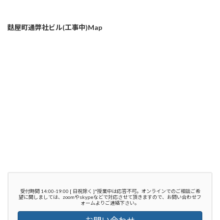
麩屋町通弊社ビル(工事中)Map
受付時間 14:00-19:00 [ 日祝除く ]*授業中は応答不可。オンラインでのご相談ご希
望に関しましては、zoomやskypeなどで対応させて頂きますので、お問い合わせフ
ォームよりご連絡下さい。