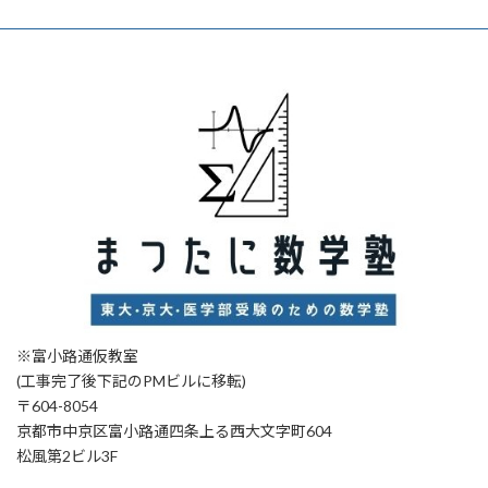
※富小路通仮教室
(工事完了後下記のPMビルに移転)
〒604-8054
京都市中京区富小路通四条上る西大文字町604
松風第2ビル3F