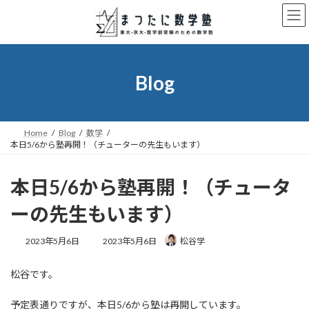
コ
ナ
ン
ビ
テ
ゲ
ン
ー
ツ
シ
へ
ョ
Blog
ス
ン
キ
に
ッ
移
プ
動
Home
Blog
数学
本日5/6から塾再開！（チューターの先生もいます）
本日5/6から塾再開！（チュータ
ーの先生もいます）
最
2023年5月6日
2023年5月6日
松谷学
終
更
松谷です。
新
日
時
予定表通りですが、本日5/6から塾は再開しています。