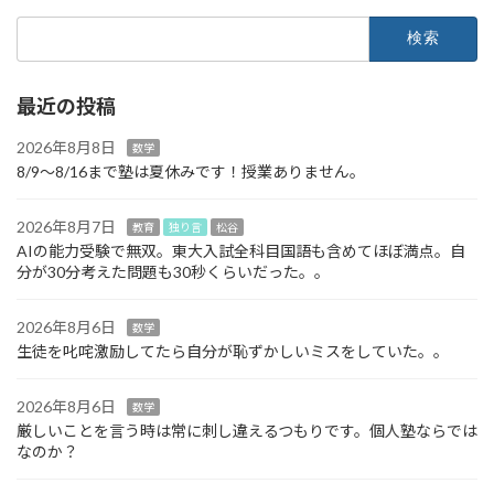
検
索:
最近の投稿
2026年8月8日
数学
8/9～8/16まで塾は夏休みです！授業ありません。
2026年8月7日
教育
独り言
松谷
AIの能力受験で無双。東大入試全科目国語も含めてほぼ満点。自
分が30分考えた問題も30秒くらいだった。。
2026年8月6日
数学
生徒を叱咤激励してたら自分が恥ずかしいミスをしていた。。
2026年8月6日
数学
厳しいことを言う時は常に刺し違えるつもりです。個人塾ならでは
なのか？