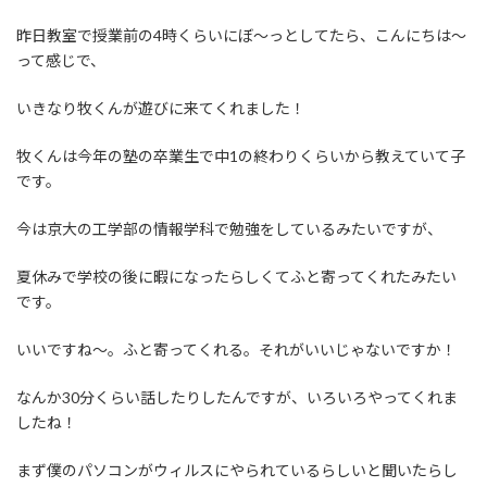
日
時
昨日教室で授業前の4時くらいにぼ～っとしてたら、こんにちは～
:
って感じで、
いきなり牧くんが遊びに来てくれました！
牧くんは今年の塾の卒業生で中1の終わりくらいから教えていて子
です。
今は京大の工学部の情報学科で勉強をしているみたいですが、
夏休みで学校の後に暇になったらしくてふと寄ってくれたみたい
です。
いいですね～。ふと寄ってくれる。それがいいじゃないですか！
なんか30分くらい話したりしたんですが、いろいろやってくれま
したね！
まず僕のパソコンがウィルスにやられているらしいと聞いたらし