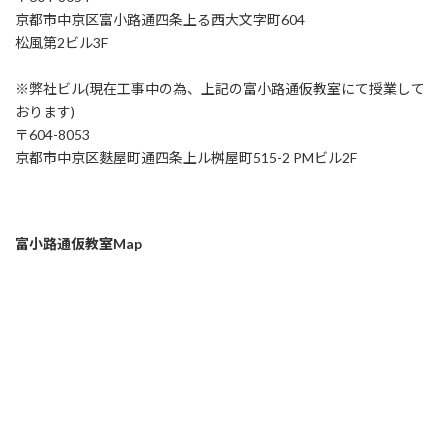
京都市中京区富小路通四条上る西大文字町604
松風第2ビル3F
※弊社ビル(現在工事中の為、上記の富小路通仮教室にて授業して
おります)
〒604-8053
京都市中京区麩屋町通四条上ル桝屋町515-2 PMビル2F
富小路通仮教室Map