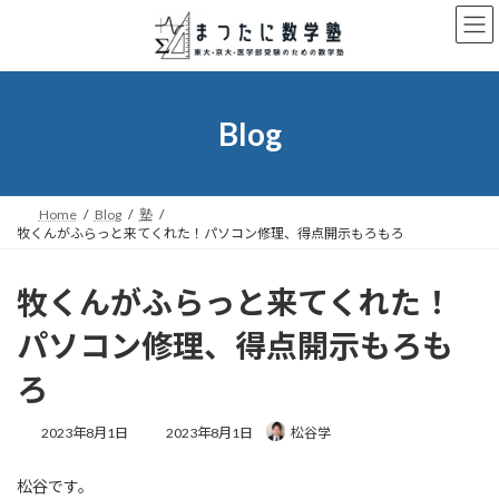
コ
ナ
ン
ビ
テ
ゲ
ン
ー
ツ
シ
へ
ョ
Blog
ス
ン
キ
に
ッ
移
プ
動
Home
Blog
塾
牧くんがふらっと来てくれた！パソコン修理、得点開示もろもろ
牧くんがふらっと来てくれた！
パソコン修理、得点開示もろも
ろ
最
2023年8月1日
2023年8月1日
松谷学
終
更
松谷です。
新