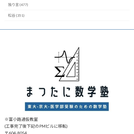
独り言 (477)
松谷 (351)
※富小路通仮教室
(工事完了後下記のPMビルに移転)
〒604-8054