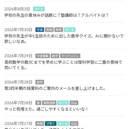
2026年8月3日
独り言
学校の先生の夏休みが話題に？塾講師は？アルバイトは？
2026年7月30日
生徒
勉強
教育
独り言
学校の先生が中1生徒のために出した数学クイズ。AIに聞かないで
欲しいなあ。
2026年7月29日
生徒募集
数学
カリキュラム
高校数学の数3Cまでを早めに学ぶことは理科学習に二重の意味で
効いてくる。
2026年7月28日
数学
第3四半期の授業料のご案内のメールを差し上げました。
2026年7月28日
塾
業務連絡
独り言
松谷
やっと机増えた。過ごしやすくなるといいな！
2026年7月27日
勉強
子育て
独り言
松谷