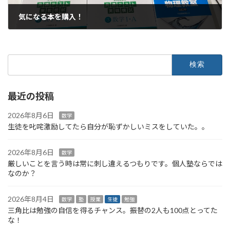
気になる本を購入！
2023年8月2日
検
索:
最近の投稿
2026年8月6日
数学
生徒を叱咤激励してたら自分が恥ずかしいミスをしていた。。
2026年8月6日
数学
厳しいことを言う時は常に刺し違えるつもりです。個人塾ならでは
なのか？
2026年8月4日
数学
塾
授業
生徒
勉強
三角比は勉強の自信を得るチャンス。振替の2人も100点とってた
な！