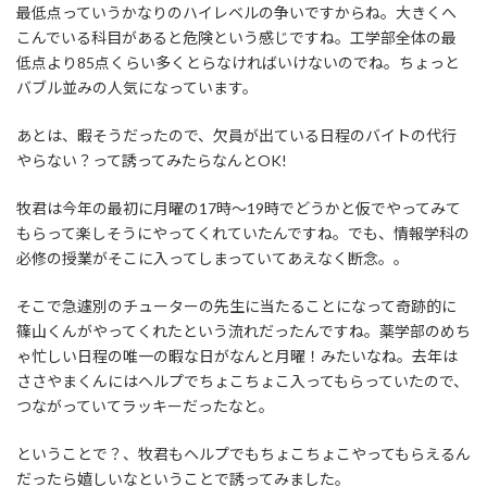
最低点っていうかなりのハイレベルの争いですからね。大きくへ
こんでいる科目があると危険という感じですね。工学部全体の最
低点より85点くらい多くとらなければいけないのでね。ちょっと
バブル並みの人気になっています。
あとは、暇そうだったので、欠員が出ている日程のバイトの代行
やらない？って誘ってみたらなんとOK!
牧君は今年の最初に月曜の17時～19時でどうかと仮でやってみて
もらって楽しそうにやってくれていたんですね。でも、情報学科の
必修の授業がそこに入ってしまっていてあえなく断念。。
そこで急遽別のチューターの先生に当たることになって奇跡的に
篠山くんがやってくれたという流れだったんですね。薬学部のめち
ゃ忙しい日程の唯一の暇な日がなんと月曜！みたいなね。去年は
ささやまくんにはヘルプでちょこちょこ入ってもらっていたので、
つながっていてラッキーだったなと。
ということで？、牧君もヘルプでもちょこちょこやってもらえるん
だったら嬉しいなということで誘ってみました。