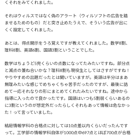
くそれをみてくれました。
それはウィルスではなく偽のアラート（ウィルソフトの広告を踏
ませるためのもの）だと突き止めたうえで、そういう広告が出に
くく設定してくれました。
あとは、得点開示をうろ覚えですが教えてくれました。数学8割、
理科8割、英語6割、国語3割ということでした。
数学はちょうど5完くらいの点数になってたみたいですね。部分点
と減点の兼ね合いかな？理科8割も現役生としてはさすがですね！
やりやすめの出題だったとは聞いていますが。英語は半分はまあ
無理みたいな感じでめちゃくちゃ苦手だったのですが、最後に詰
めて一応それなりの形にまとめてくれたみたいですね。途中から
指導に入ったので良かったです。国語はいつも5割弱くらいあるの
に3割というのが想定外だったらしくそれもあって情報は危なかっ
た！って言っていました。
結局情報学科の合格点に対しては10点差以内くらいだったんです
って。工学部の情報学科自体が1000点中697点とほぼ700点が合格