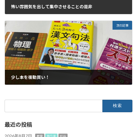
怖い雰囲気を出して集中させることの是非
2023年9月14日
次の記事
少し本を衝動買い！
2023年9月15日
検
索:
最近の投稿
2026年8月7日
教育
独り言
松谷