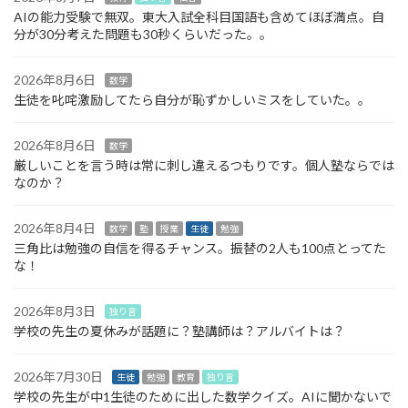
AIの能力受験で無双。東大入試全科目国語も含めてほぼ満点。自
分が30分考えた問題も30秒くらいだった。。
2026年8月6日
数学
生徒を叱咤激励してたら自分が恥ずかしいミスをしていた。。
2026年8月6日
数学
厳しいことを言う時は常に刺し違えるつもりです。個人塾ならでは
なのか？
2026年8月4日
数学
塾
授業
生徒
勉強
三角比は勉強の自信を得るチャンス。振替の2人も100点とってた
な！
2026年8月3日
独り言
学校の先生の夏休みが話題に？塾講師は？アルバイトは？
2026年7月30日
生徒
勉強
教育
独り言
学校の先生が中1生徒のために出した数学クイズ。AIに聞かないで