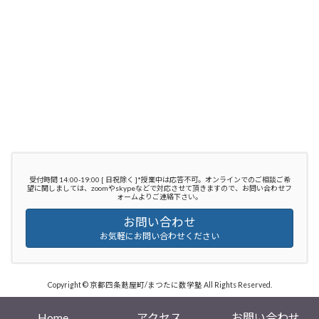
受付時間 14:00-19:00 [ 日祝除く ]*授業中は応答不可。オンラインでのご相談ご希
望に関しましては、zoomやskypeなどで対応させて頂きますので、お問い合わせフ
ォームよりご連絡下さい。
お問い合わせ
お気軽にお問い合わせください
Copyright © 京都四条麩屋町/まつたに数学塾 All Rights Reserved.
Powered by
WordPress
with
Lightning Theme
&
VK All in One Expansion Unit
Home
アクセス
お問い合わせ