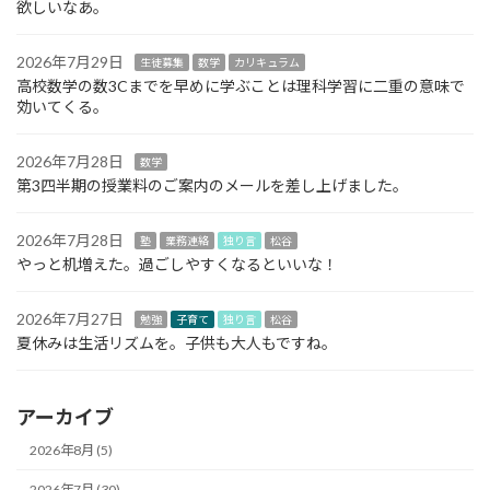
欲しいなあ。
2026年7月29日
生徒募集
数学
カリキュラム
高校数学の数3Cまでを早めに学ぶことは理科学習に二重の意味で
効いてくる。
2026年7月28日
数学
第3四半期の授業料のご案内のメールを差し上げました。
2026年7月28日
塾
業務連絡
独り言
松谷
やっと机増えた。過ごしやすくなるといいな！
2026年7月27日
勉強
子育て
独り言
松谷
夏休みは生活リズムを。子供も大人もですね。
アーカイブ
2026年8月 (5)
2026年7月 (30)