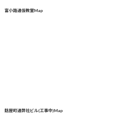
富小路通仮教室Map
麩屋町通弊社ビル(工事中)Map