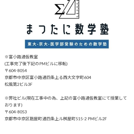
※富小路通仮教室
(工事完了後下記のPMビルに移転)
〒604-8054
京都市中京区富小路通四条上る西大文字町604
松風第2ビル3F
※弊社ビル(現在工事中の為、上記の富小路通仮教室にて授業して
おります)
〒604-8053
京都市中京区麩屋町通四条上ル桝屋町515-2 PMビル2F