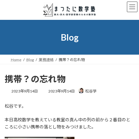
コ
ナ
ン
ビ
テ
ゲ
ン
ー
ツ
シ
へ
ョ
Blog
ス
ン
キ
に
ッ
移
プ
動
Home
Blog
業務連絡
携帯？の忘れ物
携帯？の忘れ物
最
2023年9月14日
2023年9月14日
松谷学
終
更
松谷です。
新
日
時
本日高校数学を教えている教室の真ん中の列の前から２番目のと
:
ころに小さい携帯の落とし物をみつけました。