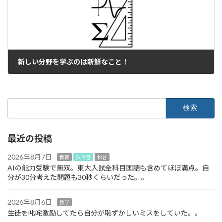
新しい分野を学ぶのは新鮮なこと！
2023年11月14日
検
索:
最近の投稿
2026年8月7日
教育
独り言
松谷
AIの能力受験で無双。東大入試全科目国語も含めてほぼ満点。自
分が30分考えた問題も30秒くらいだった。。
2026年8月6日
数学
生徒を叱咤激励してたら自分が恥ずかしいミスをしていた。。