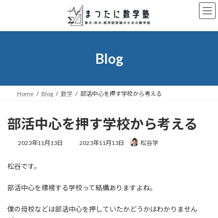
コ
ナ
ン
ビ
テ
ゲ
ン
ー
ツ
シ
へ
ョ
Blog
ス
ン
キ
に
ッ
移
プ
動
Home
Blog
数学
部活中心を押す学校から考える
部活中心を押す学校から考える
最
2023年11月13日
2023年11月13日
松谷学
終
更
松谷です。
新
日
時
部活中心を標榜する学校って結構ありますよね。
:
僕の母校などは部活中心を押していたかどうかはわかりません