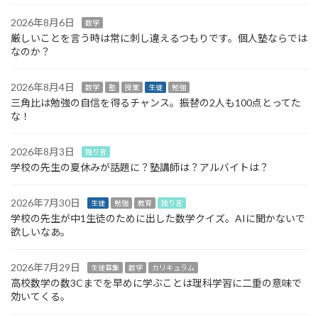
2026年8月6日
数学
厳しいことを言う時は常に刺し違えるつもりです。個人塾ならでは
なのか？
2026年8月4日
数学
塾
授業
生徒
勉強
三角比は勉強の自信を得るチャンス。振替の2人も100点とってた
な！
2026年8月3日
独り言
学校の先生の夏休みが話題に？塾講師は？アルバイトは？
2026年7月30日
生徒
勉強
教育
独り言
学校の先生が中1生徒のために出した数学クイズ。AIに聞かないで
欲しいなあ。
2026年7月29日
生徒募集
数学
カリキュラム
高校数学の数3Cまでを早めに学ぶことは理科学習に二重の意味で
効いてくる。