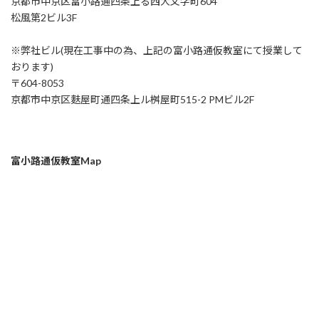
京都市中京区富小路通四条上る西大文字町604
松風第2ビル3F
※弊社ビル(現在工事中の為、上記の富小路通仮教室にて授業して
おります)
〒604-8053
京都市中京区麩屋町通四条上ル桝屋町515-2 PMビル2F
富小路通仮教室Map