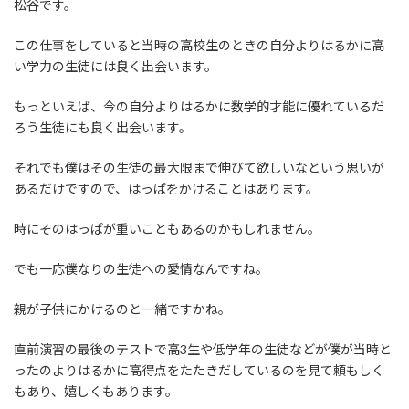
松谷です。
新
日
時
この仕事をしていると当時の高校生のときの自分よりはるかに高
:
い学力の生徒には良く出会います。
もっといえば、今の自分よりはるかに数学的才能に優れているだ
ろう生徒にも良く出会います。
それでも僕はその生徒の最大限まで伸びて欲しいなという思いが
あるだけですので、はっぱをかけることはあります。
時にそのはっぱが重いこともあるのかもしれません。
でも一応僕なりの生徒への愛情なんですね。
親が子供にかけるのと一緒ですかね。
直前演習の最後のテストで高3生や低学年の生徒などが僕が当時と
ったのよりはるかに高得点をたたきだしているのを見て頼もしく
もあり、嬉しくもあります。