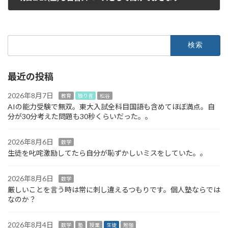
2024年2月22日
検
索:
最近の投稿
2026年8月7日
教育
独り言
松谷
AIの能力受験で無双。東大入試全科目国語も含めてほぼ満点。自
分が30分考えた問題も30秒くらいだった。。
2026年8月6日
数学
生徒を叱咤激励してたら自分が恥ずかしいミスをしていた。。
2026年8月6日
数学
厳しいことを言う時は常に刺し違えるつもりです。個人塾ならでは
なのか？
2026年8月4日
数学
塾
授業
生徒
勉強