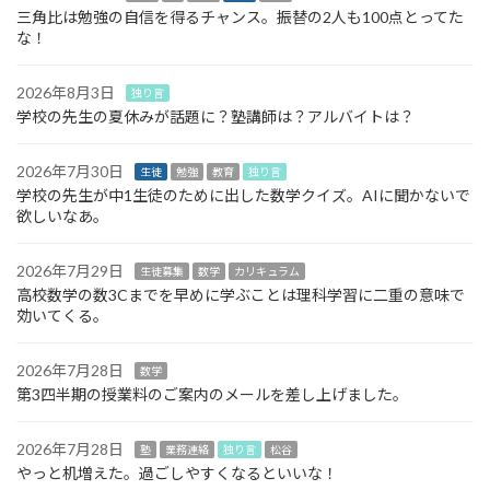
三角比は勉強の自信を得るチャンス。振替の2人も100点とってた
な！
2026年8月3日
独り言
学校の先生の夏休みが話題に？塾講師は？アルバイトは？
2026年7月30日
生徒
勉強
教育
独り言
学校の先生が中1生徒のために出した数学クイズ。AIに聞かないで
欲しいなあ。
2026年7月29日
生徒募集
数学
カリキュラム
高校数学の数3Cまでを早めに学ぶことは理科学習に二重の意味で
効いてくる。
2026年7月28日
数学
第3四半期の授業料のご案内のメールを差し上げました。
2026年7月28日
塾
業務連絡
独り言
松谷
やっと机増えた。過ごしやすくなるといいな！