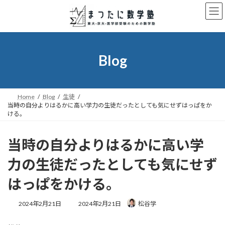
コ
ナ
ン
ビ
テ
ゲ
ン
ー
ツ
シ
へ
ョ
Blog
ス
ン
キ
に
ッ
移
プ
動
Home
Blog
生徒
当時の自分よりはるかに高い学力の生徒だったとしても気にせずはっぱをか
ける。
当時の自分よりはるかに高い学
力の生徒だったとしても気にせず
はっぱをかける。
最
2024年2月21日
2024年2月21日
松谷学
終
更