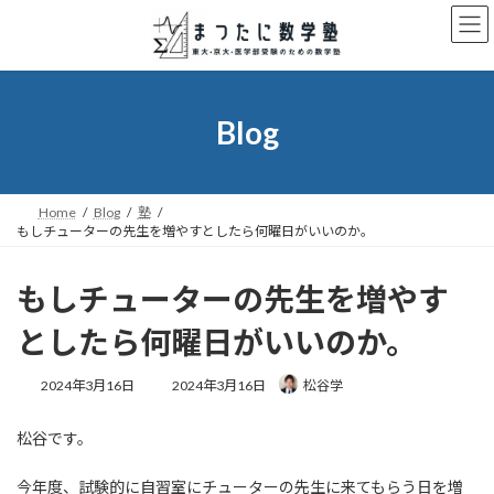
コ
ナ
ン
ビ
テ
ゲ
ン
ー
ツ
シ
へ
ョ
Blog
ス
ン
キ
に
ッ
移
プ
動
Home
Blog
塾
もしチューターの先生を増やすとしたら何曜日がいいのか。
もしチューターの先生を増やす
としたら何曜日がいいのか。
最
2024年3月16日
2024年3月16日
松谷学
終
更
松谷です。
新
日
時
今年度、試験的に自習室にチューターの先生に来てもらう日を増