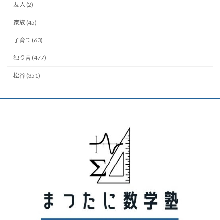
友人 (2)
家族 (45)
子育て (63)
独り言 (477)
松谷 (351)