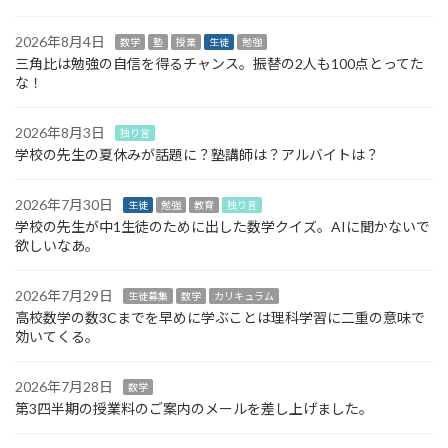
2026年8月4日
数学
塾
授業
生徒
勉強
三角比は勉強の自信を得るチャンス。振替の2人も100点とってた
な！
2026年8月3日
独り言
学校の先生の夏休みが話題に？塾講師は？アルバイトは？
2026年7月30日
生徒
勉強
教育
独り言
学校の先生が中1生徒のために出した数学クイズ。AIに聞かないで
欲しいなあ。
2026年7月29日
生徒募集
数学
カリキュラム
高校数学の数3Cまでを早めに学ぶことは理科学習に二重の意味で
効いてくる。
2026年7月28日
数学
第3四半期の授業料のご案内のメールを差し上げました。