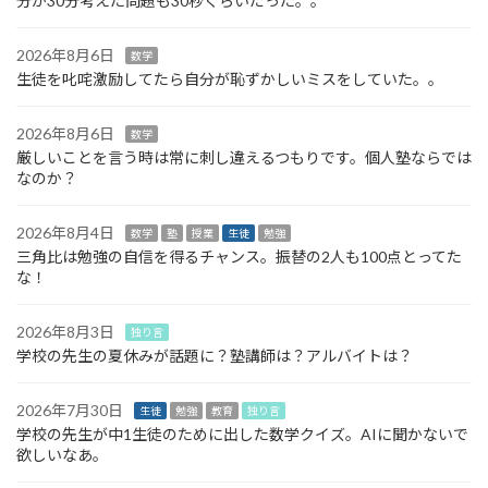
分が30分考えた問題も30秒くらいだった。。
2026年8月6日
数学
生徒を叱咤激励してたら自分が恥ずかしいミスをしていた。。
2026年8月6日
数学
厳しいことを言う時は常に刺し違えるつもりです。個人塾ならでは
なのか？
2026年8月4日
数学
塾
授業
生徒
勉強
三角比は勉強の自信を得るチャンス。振替の2人も100点とってた
な！
2026年8月3日
独り言
学校の先生の夏休みが話題に？塾講師は？アルバイトは？
2026年7月30日
生徒
勉強
教育
独り言
学校の先生が中1生徒のために出した数学クイズ。AIに聞かないで
欲しいなあ。