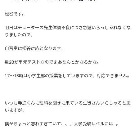
終
更
松谷です。
新
日
時
明日はチューターの先生体調不良につき急遽いらっしゃれなくな
:
りましたので、
自習室は松谷対応となります。
数2Bが単元テストなのでまあなんとかなるかな。
17～18時は小学生部の授業をしていますので、対応できません。
いつも寺迫くんに理科を聞きに来ている生徒さんいらしゃると思
いますが、
僕がちょっと忘れすぎていて、、、大学受験レベルには…。