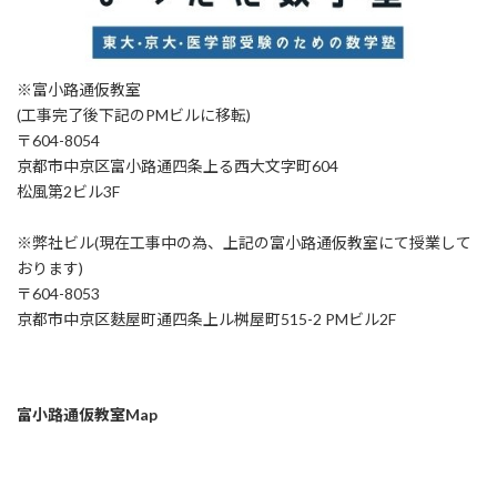
※富小路通仮教室
(工事完了後下記のPMビルに移転)
〒604-8054
京都市中京区富小路通四条上る西大文字町604
松風第2ビル3F
※弊社ビル(現在工事中の為、上記の富小路通仮教室にて授業して
おります)
〒604-8053
京都市中京区麩屋町通四条上ル桝屋町515-2 PMビル2F
富小路通仮教室Map