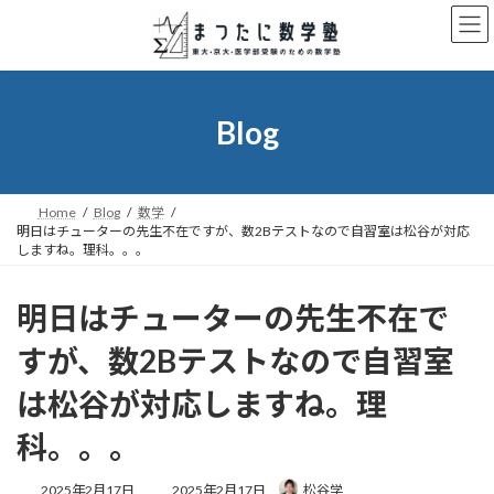
コ
ナ
ン
ビ
テ
ゲ
ン
ー
ツ
シ
へ
ョ
Blog
ス
ン
キ
に
ッ
移
プ
動
Home
Blog
数学
明日はチューターの先生不在ですが、数2Bテストなので自習室は松谷が対応
しますね。理科。。。
明日はチューターの先生不在で
すが、数2Bテストなので自習室
は松谷が対応しますね。理
科。。。
最
2025年2月17日
2025年2月17日
松谷学