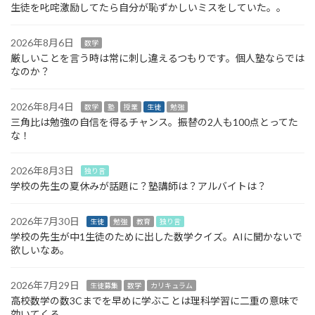
生徒を叱咤激励してたら自分が恥ずかしいミスをしていた。。
2026年8月6日
数学
厳しいことを言う時は常に刺し違えるつもりです。個人塾ならでは
なのか？
2026年8月4日
数学
塾
授業
生徒
勉強
三角比は勉強の自信を得るチャンス。振替の2人も100点とってた
な！
2026年8月3日
独り言
学校の先生の夏休みが話題に？塾講師は？アルバイトは？
2026年7月30日
生徒
勉強
教育
独り言
学校の先生が中1生徒のために出した数学クイズ。AIに聞かないで
欲しいなあ。
2026年7月29日
生徒募集
数学
カリキュラム
高校数学の数3Cまでを早めに学ぶことは理科学習に二重の意味で
効いてくる。