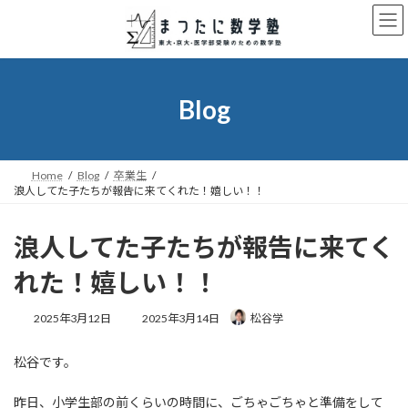
コ
ナ
ン
ビ
テ
ゲ
ン
ー
ツ
シ
へ
ョ
Blog
ス
ン
キ
に
ッ
移
プ
動
Home
Blog
卒業生
浪人してた子たちが報告に来てくれた！嬉しい！！
浪人してた子たちが報告に来てく
れた！嬉しい！！
最
2025年3月12日
2025年3月14日
松谷学
終
更
松谷です。
新
日
時
昨日、小学生部の前くらいの時間に、ごちゃごちゃと準備をして