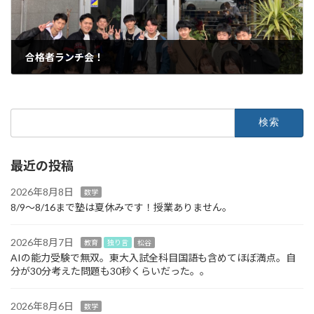
合格者ランチ会！
2025年3月13日
検
索:
最近の投稿
2026年8月8日
数学
8/9～8/16まで塾は夏休みです！授業ありません。
2026年8月7日
教育
独り言
松谷
AIの能力受験で無双。東大入試全科目国語も含めてほぼ満点。自
分が30分考えた問題も30秒くらいだった。。
2026年8月6日
数学