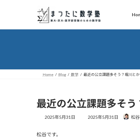
コ
ナ
ン
ビ
Ho
テ
ゲ
ン
ー
ツ
シ
へ
ョ
ス
ン
キ
に
ッ
移
プ
動
Home
Blog
数学
最近の公立課題多そう？堀川とか
最近の公立課題多そう
最
2025年5月31日
2025年5月31日
松谷
終
更
松谷です。
新