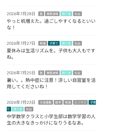
2026年7月28日
塾
業務連絡
独り言
松谷
やっと机増えた。過ごしやすくなるといい
な！
2026年7月27日
勉強
子育て
独り言
松谷
夏休みは生活リズムを。子供も大人もです
ね。
2026年7月25日
塾
業務連絡
独り言
松谷
暑い。。熱中症に注意！涼しい自習室を活
用してくださいね！
2026年7月23日
生徒募集
数学
勉強
ビジネス
子育
て
独り言
松谷
中学数学クラスと小学生部は数学学習の人
生の大きなきっかけになりうるなあ。