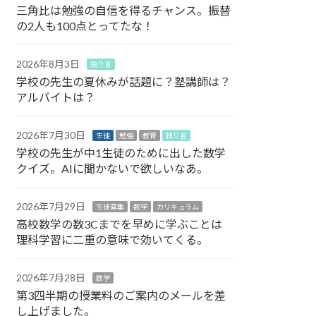
三角比は勉強の自信を得るチャンス。振替
の2人も100点とってたな！
2026年8月3日
独り言
学校の先生の夏休みが話題に？塾講師は？
アルバイトは？
2026年7月30日
生徒
勉強
教育
独り言
学校の先生が中1生徒のために出した数学
クイズ。AIに聞かないで欲しいなあ。
2026年7月29日
生徒募集
数学
カリキュラム
高校数学の数3Cまでを早めに学ぶことは
理科学習に二重の意味で効いてくる。
2026年7月28日
数学
第3四半期の授業料のご案内のメールを差
し上げました。