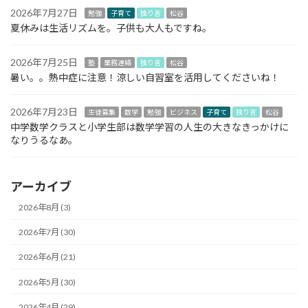
2026年7月27日
勉強
子育て
独り言
松谷
夏休みは生活リズムを。子供も大人もですね。
2026年7月25日
塾
業務連絡
独り言
松谷
暑い。。熱中症に注意！涼しい自習室を活用してくださいね！
2026年7月23日
生徒募集
数学
勉強
ビジネス
子育て
独り言
松谷
中学数学クラスと小学生部は数学学習の人生の大きなきっかけに
なりうるなあ。
アーカイブ
2026年8月 (3)
2026年7月 (30)
2026年6月 (21)
2026年5月 (30)
2026年4月 (29)