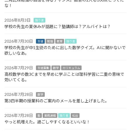
な！
2026年8月3日
独り言
学校の先生の夏休みが話題に？塾講師は？アルバイトは？
2026年7月30日
生徒
勉強
教育
独り言
学校の先生が中1生徒のために出した数学クイズ。AIに聞かないで
欲しいなあ。
2026年7月29日
生徒募集
数学
カリキュラム
高校数学の数3Cまでを早めに学ぶことは理科学習に二重の意味で
効いてくる。
2026年7月28日
数学
第3四半期の授業料のご案内のメールを差し上げました。
2026年7月28日
塾
業務連絡
独り言
松谷
やっと机増えた。過ごしやすくなるといいな！