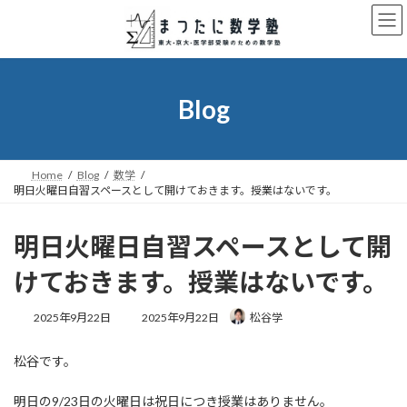
コ
ナ
ン
ビ
テ
ゲ
ン
ー
ツ
シ
へ
ョ
Blog
ス
ン
キ
に
ッ
移
プ
動
Home
Blog
数学
明日火曜日自習スペースとして開けておきます。授業はないです。
明日火曜日自習スペースとして開
けておきます。授業はないです。
最
2025年9月22日
2025年9月22日
松谷学
終
更
松谷です。
新
日
時
明日の9/23日の火曜日は祝日につき授業はありません。