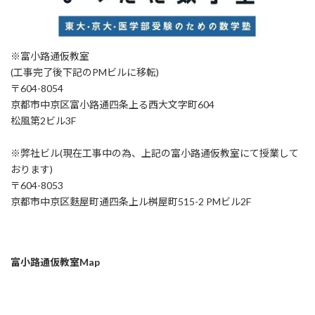
※富小路通仮教室
(工事完了後下記のPMビルに移転)
〒604-8054
京都市中京区富小路通四条上る西大文字町604
松風第2ビル3F
※弊社ビル(現在工事中の為、上記の富小路通仮教室にて授業して
おります)
〒604-8053
京都市中京区麩屋町通四条上ル桝屋町515-2 PMビル2F
富小路通仮教室Map