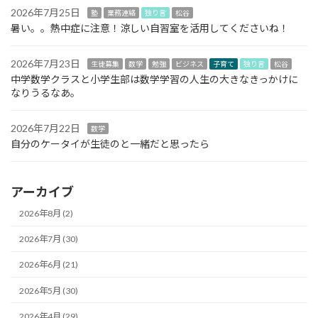
2026年7月25日
塾
業務連絡
独り言
松谷
暑い。。熱中症に注意！涼しい自習室を活用してくださいね！
2026年7月23日
生徒募集
数学
勉強
ビジネス
子育て
独り言
松谷
中学数学クラスと小学生部は数学学習の人生の大きなきっかけに
なりうるなあ。
2026年7月22日
数学
自分のケータイが生徒のと一緒だと思ったら
アーカイブ
2026年8月 (2)
2026年7月 (30)
2026年6月 (21)
2026年5月 (30)
2026年4月 (29)