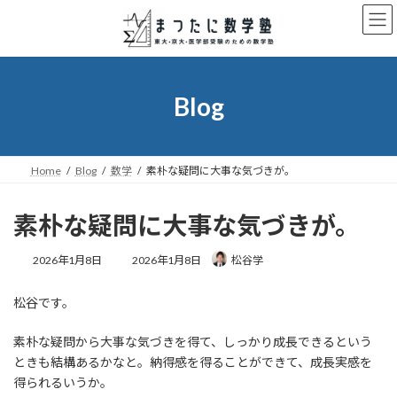
コ
ナ
ン
ビ
テ
ゲ
ン
ー
ツ
シ
へ
ョ
Blog
ス
ン
キ
に
ッ
移
プ
動
Home
Blog
数学
素朴な疑問に大事な気づきが。
素朴な疑問に大事な気づきが。
最
2026年1月8日
2026年1月8日
松谷学
終
更
松谷です。
新
日
時
素朴な疑問から大事な気づきを得て、しっかり成長できるという
:
ときも結構あるかなと。納得感を得ることができて、成長実感を
得られるいうか。