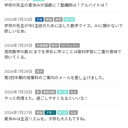
学校の先生の夏休みが話題に？塾講師は？アルバイトは？
2026年7月30日
生徒
勉強
教育
独り言
学校の先生が中1生徒のために出した数学クイズ。AIに聞かないで
欲しいなあ。
2026年7月29日
生徒募集
数学
カリキュラム
高校数学の数3Cまでを早めに学ぶことは理科学習に二重の意味で
効いてくる。
2026年7月28日
数学
第3四半期の授業料のご案内のメールを差し上げました。
2026年7月28日
塾
業務連絡
独り言
松谷
やっと机増えた。過ごしやすくなるといいな！
2026年7月27日
勉強
子育て
独り言
松谷
夏休みは生活リズムを。子供も大人もですね。