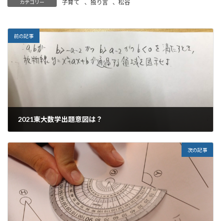
子育て
、
独り言
、
松谷
カテゴリー
前の記事
2021東大数学出題意図は？
2021年10月5日
次の記事