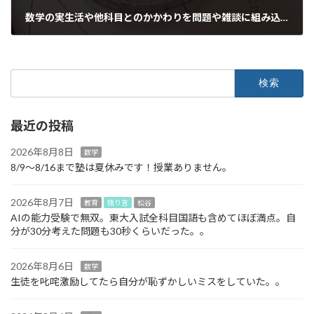
数学の実生活や他科目とのかかわりを問題や雑談に組み込む
2021年10月7日
検
索:
最近の投稿
2026年8月8日
数学
8/9～8/16まで塾は夏休みです！授業ありません。
2026年8月7日
教育
独り言
松谷
AIの能力受験で無双。東大入試全科目国語も含めてほぼ満点。自
分が30分考えた問題も30秒くらいだった。。
2026年8月6日
数学
生徒を叱咤激励してたら自分が恥ずかしいミスをしていた。。