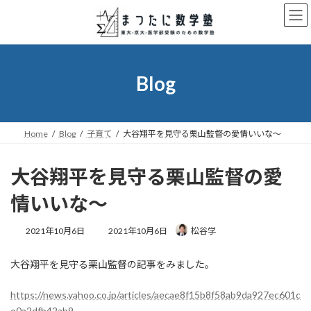
コ
ナ
ン
ビ
テ
ゲ
ン
ー
ツ
シ
へ
ョ
Blog
ス
ン
キ
に
ッ
移
プ
動
Home
Blog
子育て
大谷翔平を見守る栗山監督の愛情いいな〜
大谷翔平を見守る栗山監督の愛
情いいな〜
最
2021年10月6日
2021年10月6日
松谷学
終
更
大谷翔平を見守る栗山監督の記事をみました。
新
日
時
https://news.yahoo.co.jp/articles/aecae8f15b8f58ab9da927ec601c
:
e0a2dfb42ab9