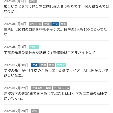
2026年8月6日
数学
厳しいことを言う時は常に刺し違えるつもりです。個人塾ならでは
なのか？
2026年8月4日
数学
塾
授業
生徒
勉強
三角比は勉強の自信を得るチャンス。振替の2人も100点とってた
な！
2026年8月3日
独り言
学校の先生の夏休みが話題に？塾講師は？アルバイトは？
2026年7月30日
生徒
勉強
教育
独り言
学校の先生が中1生徒のために出した数学クイズ。AIに聞かないで
欲しいなあ。
2026年7月29日
生徒募集
数学
カリキュラム
高校数学の数3Cまでを早めに学ぶことは理科学習に二重の意味で
効いてくる。
2026年7月28日
数学