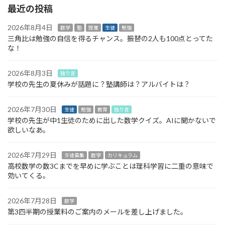
最近の投稿
2026年8月4日
数学
塾
授業
生徒
勉強
三角比は勉強の自信を得るチャンス。振替の2人も100点とってた
な！
2026年8月3日
独り言
学校の先生の夏休みが話題に？塾講師は？アルバイトは？
2026年7月30日
生徒
勉強
教育
独り言
学校の先生が中1生徒のために出した数学クイズ。AIに聞かないで
欲しいなあ。
2026年7月29日
生徒募集
数学
カリキュラム
高校数学の数3Cまでを早めに学ぶことは理科学習に二重の意味で
効いてくる。
2026年7月28日
数学
第3四半期の授業料のご案内のメールを差し上げました。