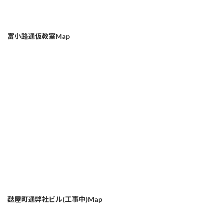
富小路通仮教室Map
麩屋町通弊社ビル(工事中)Map