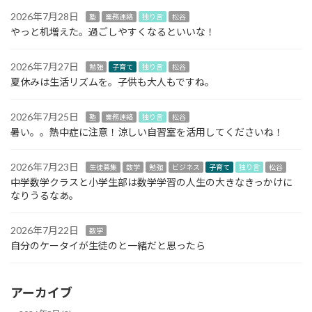
2026年7月28日
塾
業務連絡
独り言
松谷
やっと机増えた。過ごしやすくなるといいな！
2026年7月27日
勉強
子育て
独り言
松谷
夏休みは生活リズムを。子供も大人もですね。
2026年7月25日
塾
業務連絡
独り言
松谷
暑い。。熱中症に注意！涼しい自習室を活用してくださいね！
2026年7月23日
生徒募集
数学
勉強
ビジネス
子育て
独り言
松谷
中学数学クラスと小学生部は数学学習の人生の大きなきっかけに
なりうるなあ。
2026年7月22日
数学
自分のケータイが生徒のと一緒だと思ったら
アーカイブ