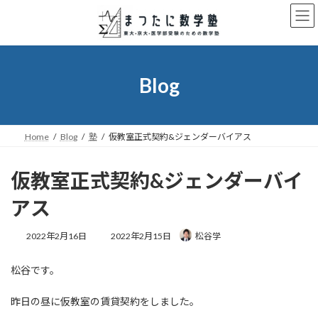
コ
ナ
ン
ビ
テ
ゲ
ン
ー
ツ
シ
へ
ョ
Blog
ス
ン
キ
に
ッ
移
プ
動
Home
Blog
塾
仮教室正式契約&ジェンダーバイアス
仮教室正式契約&ジェンダーバイ
アス
最
2022年2月16日
2022年2月15日
松谷学
終
更
松谷です。
新
日
時
昨日の昼に仮教室の賃貸契約をしました。
: