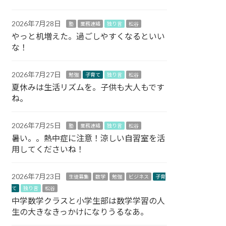
2026年7月28日
塾
業務連絡
独り言
松谷
やっと机増えた。過ごしやすくなるといい
な！
2026年7月27日
勉強
子育て
独り言
松谷
夏休みは生活リズムを。子供も大人もです
ね。
2026年7月25日
塾
業務連絡
独り言
松谷
暑い。。熱中症に注意！涼しい自習室を活
用してくださいね！
2026年7月23日
生徒募集
数学
勉強
ビジネス
子育
て
独り言
松谷
中学数学クラスと小学生部は数学学習の人
生の大きなきっかけになりうるなあ。