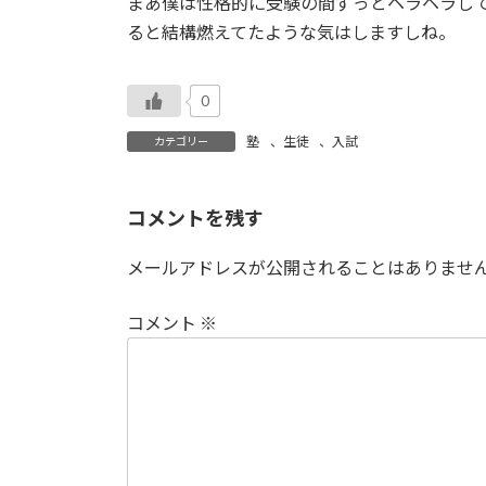
まあ僕は性格的に受験の間ずっとヘラヘラし
ると結構燃えてたような気はしますしね。
0
塾
、
生徒
、
入試
カテゴリー
コメントを残す
メールアドレスが公開されることはありませ
コメント
※