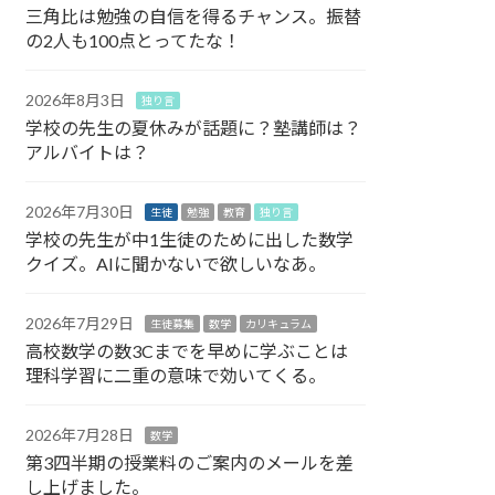
三角比は勉強の自信を得るチャンス。振替
の2人も100点とってたな！
2026年8月3日
独り言
学校の先生の夏休みが話題に？塾講師は？
アルバイトは？
2026年7月30日
生徒
勉強
教育
独り言
学校の先生が中1生徒のために出した数学
クイズ。AIに聞かないで欲しいなあ。
2026年7月29日
生徒募集
数学
カリキュラム
高校数学の数3Cまでを早めに学ぶことは
理科学習に二重の意味で効いてくる。
2026年7月28日
数学
第3四半期の授業料のご案内のメールを差
し上げました。