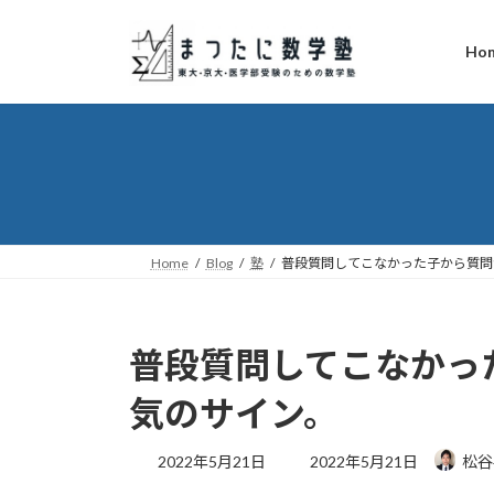
コ
ナ
ン
ビ
Ho
テ
ゲ
ン
ー
ツ
シ
へ
ョ
ス
ン
キ
に
ッ
移
プ
動
Home
Blog
塾
普段質問してこなかった子から質問
普段質問してこなかっ
気のサイン。
最
2022年5月21日
2022年5月21日
松谷
終