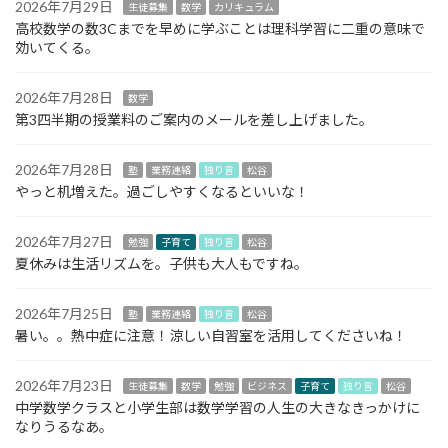
2026年7月29日
生徒募集
数学
カリキュラム
高校数学の数3Cまでを早めに学ぶことは理科学習に二重の意味で
効いてくる。
2026年7月28日
数学
第3四半期の授業料のご案内のメールを差し上げました。
2026年7月28日
塾
業務連絡
独り言
松谷
やっと机増えた。過ごしやすくなるといいな！
2026年7月27日
勉強
子育て
独り言
松谷
夏休みは生活リズムを。子供も大人もですね。
2026年7月25日
塾
業務連絡
独り言
松谷
暑い。。熱中症に注意！涼しい自習室を活用してくださいね！
2026年7月23日
生徒募集
数学
勉強
ビジネス
子育て
独り言
松谷
中学数学クラスと小学生部は数学学習の人生の大きなきっかけに
なりうるなあ。