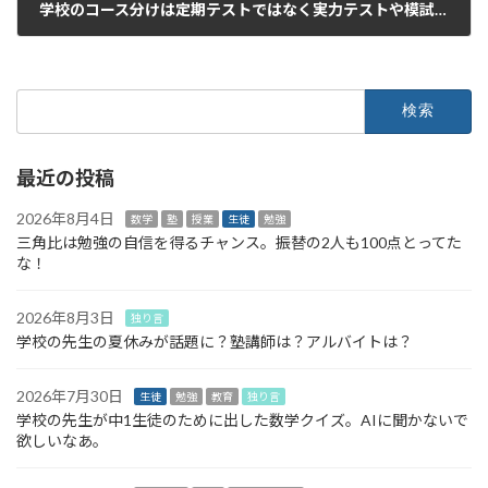
学校のコース分けは定期テストではなく実力テストや模試の平均にしては？
2022年12月8日
検
索:
最近の投稿
2026年8月4日
数学
塾
授業
生徒
勉強
三角比は勉強の自信を得るチャンス。振替の2人も100点とってた
な！
2026年8月3日
独り言
学校の先生の夏休みが話題に？塾講師は？アルバイトは？
2026年7月30日
生徒
勉強
教育
独り言
学校の先生が中1生徒のために出した数学クイズ。AIに聞かないで
欲しいなあ。