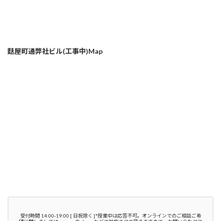
麩屋町通弊社ビル(工事中)Map
受付時間 14:00-19:00 [ 日祝除く ]*授業中は応答不可。オンラインでのご相談ご希