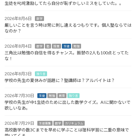
生徒を叱咤激励してたら自分が恥ずかしいミスをしていた。。
2026年8月6日
数学
厳しいことを言う時は常に刺し違えるつもりです。個人塾ならでは
なのか？
2026年8月4日
数学
塾
授業
生徒
勉強
三角比は勉強の自信を得るチャンス。振替の2人も100点とってた
な！
2026年8月3日
独り言
学校の先生の夏休みが話題に？塾講師は？アルバイトは？
2026年7月30日
生徒
勉強
教育
独り言
学校の先生が中1生徒のために出した数学クイズ。AIに聞かないで
欲しいなあ。
2026年7月29日
生徒募集
数学
カリキュラム
高校数学の数3Cまでを早めに学ぶことは理科学習に二重の意味で
効いてくる。