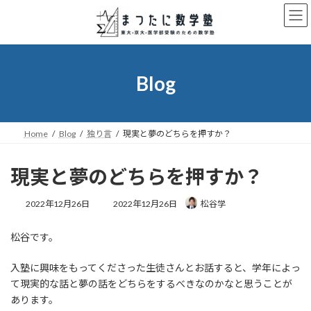
コ
ナ
ン
ビ
テ
ゲ
ン
ー
ツ
シ
へ
ョ
Blog
ス
ン
キ
に
ッ
移
プ
動
Home
Blog
独り言
現実と夢のどちらを押すか？
現実と夢のどちらを押すか？
最
2022年12月26日
2022年12月26日
松谷学
終
更
松谷です。
新
日
時
入塾に興味をもってくださった生徒さんとお話すると、学年によっ
:
て現実的な話と夢の話をどちらをするべきなのかなと思うことが
あります。