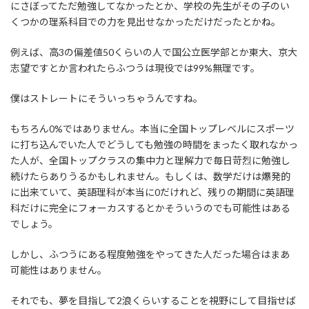
にさぼってただ勉強してなかったとか、学校の先生がその子のい
くつかの理系科目での力を見出せなかっただけだったとかね。
例えば、高3の偏差値50くらいの人で国公立医学部とか東大、京大
志望ですとか言われたらふつうは現役では99%無理です。
僕はストレートにそういっちゃうんですね。
もちろん0%ではありません。本当に全国トップレベルにスポーツ
に打ち込んでいた人でどうしても勉強の時間をまったく取れなかっ
た人が、全国トップクラスの集中力と理解力で毎日苛烈に勉強し
続けたらありうるかもしれません。もしくは、数学だけは爆発的
に出来ていて、英語理科が本当に0だけれど、残りの期間に英語理
科だけに完全にフォーカスするとかそういうのでも可能性はある
でしょう。
しかし、ふつうにある程度勉強をやってきた人だった場合はまあ
可能性はありません。
それでも、夢を目指して2浪くらいすることを視野にして目指せば