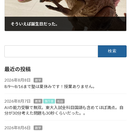
そういえば誕生日だった。
2022年12月26日
検
索:
最近の投稿
2026年8月8日
数学
8/9～8/16まで塾は夏休みです！授業ありません。
2026年8月7日
教育
独り言
松谷
AIの能力受験で無双。東大入試全科目国語も含めてほぼ満点。自
分が30分考えた問題も30秒くらいだった。。
2026年8月6日
数学