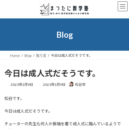
コ
ナ
ン
ビ
テ
ゲ
ン
ー
ツ
シ
へ
ョ
Blog
ス
ン
キ
に
ッ
移
プ
動
Home
Blog
独り言
今日は成人式だそうです。
今日は成人式だそうです。
最
2023年1月9日
2023年1月9日
松谷学
終
更
松谷です。
新
日
時
今日は成人式だそうです。
:
チューターの先生も何人か振袖を着て成人式に臨んでいるようで