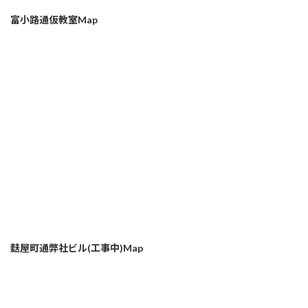
富小路通仮教室Map
麩屋町通弊社ビル(工事中)Map