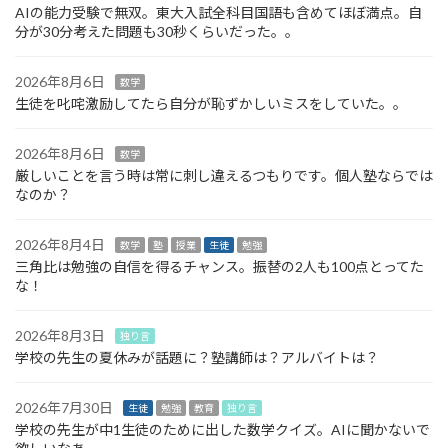
AIの能力受験で無双。東大入試全科目国語も含めてほぼ満点。自
分が30分考えた問題も30秒くらいだった。。
2026年8月6日
数学
生徒を叱咤激励してたら自分が恥ずかしいミスをしていた。。
2026年8月6日
数学
厳しいことを言う時は常に刺し違えるつもりです。個人塾ならでは
なのか？
2026年8月4日
数学
塾
授業
生徒
勉強
三角比は勉強の自信を得るチャンス。振替の2人も100点とってた
な！
2026年8月3日
独り言
学校の先生の夏休みが話題に？塾講師は？アルバイトは？
2026年7月30日
生徒
勉強
教育
独り言
学校の先生が中1生徒のために出した数学クイズ。AIに聞かないで