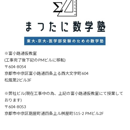
※富小路通仮教室
(工事完了後下記のPMビルに移転)
〒604-8054
京都市中京区富小路通四条上る西大文字町604
松風第2ビル3F
※弊社ビル(現在工事中の為、上記の富小路通仮教室にて授業して
おります)
〒604-8053
京都市中京区麩屋町通四条上ル桝屋町515-2 PMビル2F