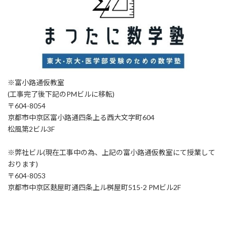
※富小路通仮教室
(工事完了後下記のPMビルに移転)
〒604-8054
京都市中京区富小路通四条上る西大文字町604
松風第2ビル3F
※弊社ビル(現在工事中の為、上記の富小路通仮教室にて授業して
おります)
〒604-8053
京都市中京区麩屋町通四条上ル桝屋町515-2 PMビル2F