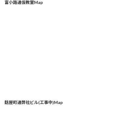
富小路通仮教室Map
麩屋町通弊社ビル(工事中)Map