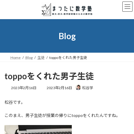
コ
ナ
ン
ビ
テ
ゲ
ン
ー
ツ
シ
へ
ョ
Blog
ス
ン
キ
に
ッ
移
プ
動
Home
Blog
生徒
toppoをくれた男子生徒
toppoをくれた男子生徒
最
2023年2月16日
2023年2月16日
松谷学
終
更
松谷です。
新
日
時
このまえ、男子生徒が授業の帰りにtoppoをくれたんですね。
: