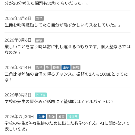
分が30分考えた問題も30秒くらいだった。。
2026年8月6日
数学
生徒を叱咤激励してたら自分が恥ずかしいミスをしていた。。
2026年8月6日
数学
厳しいことを言う時は常に刺し違えるつもりです。個人塾ならでは
なのか？
2026年8月4日
数学
塾
授業
生徒
勉強
三角比は勉強の自信を得るチャンス。振替の2人も100点とってた
な！
2026年8月3日
独り言
学校の先生の夏休みが話題に？塾講師は？アルバイトは？
2026年7月30日
生徒
勉強
教育
独り言
学校の先生が中1生徒のために出した数学クイズ。AIに聞かないで
欲しいなあ。