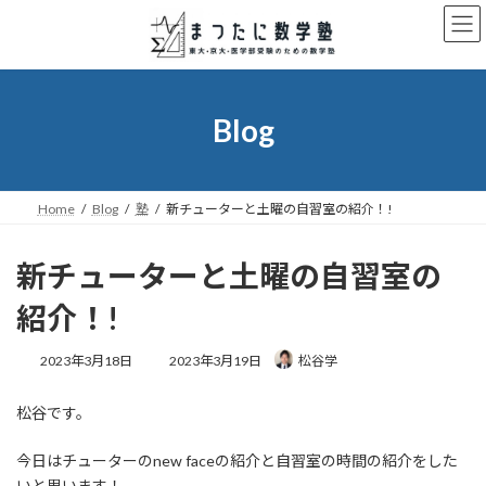
コ
ナ
ン
ビ
テ
ゲ
ン
ー
ツ
シ
へ
ョ
Blog
ス
ン
キ
に
ッ
移
プ
動
Home
Blog
塾
新チューターと土曜の自習室の紹介！!
新チューターと土曜の自習室の
紹介！!
最
2023年3月18日
2023年3月19日
松谷学
終
更
松谷です。
新
日
時
今日はチューターのnew faceの紹介と自習室の時間の紹介をした
:
いと思います！