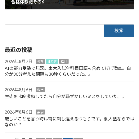
合格体験記その6
2023年3月19日
検
索:
最近の投稿
2026年8月7日
教育
独り言
松谷
AIの能力受験で無双。東大入試全科目国語も含めてほぼ満点。自
分が30分考えた問題も30秒くらいだった。。
2026年8月6日
数学
生徒を叱咤激励してたら自分が恥ずかしいミスをしていた。。
2026年8月6日
数学
厳しいことを言う時は常に刺し違えるつもりです。個人塾ならでは
なのか？