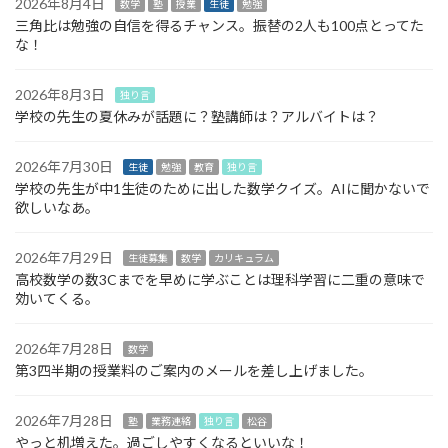
2026年8月4日
数学
塾
授業
生徒
勉強
三角比は勉強の自信を得るチャンス。振替の2人も100点とってた
な！
2026年8月3日
独り言
学校の先生の夏休みが話題に？塾講師は？アルバイトは？
2026年7月30日
生徒
勉強
教育
独り言
学校の先生が中1生徒のために出した数学クイズ。AIに聞かないで
欲しいなあ。
2026年7月29日
生徒募集
数学
カリキュラム
高校数学の数3Cまでを早めに学ぶことは理科学習に二重の意味で
効いてくる。
2026年7月28日
数学
第3四半期の授業料のご案内のメールを差し上げました。
2026年7月28日
塾
業務連絡
独り言
松谷
やっと机増えた。過ごしやすくなるといいな！