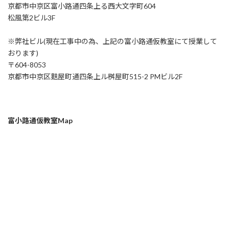
京都市中京区富小路通四条上る西大文字町604
松風第2ビル3F
※弊社ビル(現在工事中の為、上記の富小路通仮教室にて授業して
おります)
〒604-8053
京都市中京区麩屋町通四条上ル桝屋町515-2 PMビル2F
富小路通仮教室Map