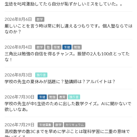
生徒を叱咤激励してたら自分が恥ずかしいミスをしていた。。
2026年8月6日
数学
厳しいことを言う時は常に刺し違えるつもりです。個人塾ならでは
なのか？
2026年8月4日
数学
塾
授業
生徒
勉強
三角比は勉強の自信を得るチャンス。振替の2人も100点とってた
な！
2026年8月3日
独り言
学校の先生の夏休みが話題に？塾講師は？アルバイトは？
2026年7月30日
生徒
勉強
教育
独り言
学校の先生が中1生徒のために出した数学クイズ。AIに聞かないで
欲しいなあ。
2026年7月29日
生徒募集
数学
カリキュラム
高校数学の数3Cまでを早めに学ぶことは理科学習に二重の意味で