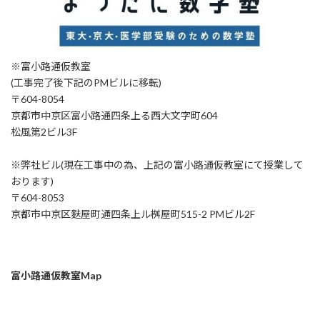
※富小路通仮教室
(工事完了後下記のPMビルに移転)
〒604-8054
京都市中京区富小路通四条上る西大文字町604
松風第2ビル3F
※弊社ビル(現在工事中の為、上記の富小路通仮教室にて授業して
おります)
〒604-8053
京都市中京区麩屋町通四条上ル桝屋町515-2 PMビル2F
富小路通仮教室Map