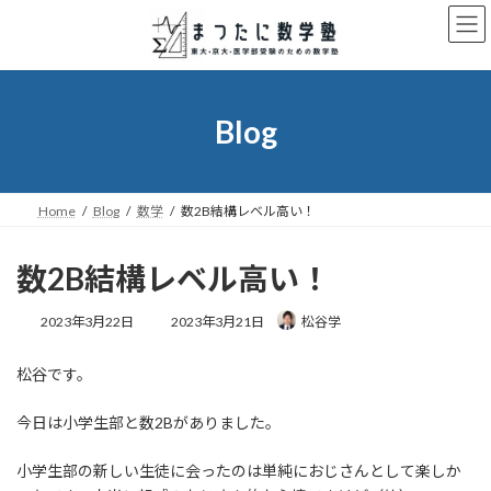
コ
ナ
ン
ビ
テ
ゲ
ン
ー
ツ
シ
へ
ョ
Blog
ス
ン
キ
に
ッ
移
プ
動
Home
Blog
数学
数2B結構レベル高い！
数2B結構レベル高い！
最
2023年3月22日
2023年3月21日
松谷学
終
更
松谷です。
新
日
時
今日は小学生部と数2Bがありました。
:
小学生部の新しい生徒に会ったのは単純におじさんとして楽しか