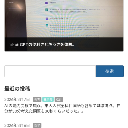
chat GPTの便利さと危うさを体験。
2023年3月22日
検
索:
最近の投稿
2026年8月7日
教育
独り言
松谷
AIの能力受験で無双。東大入試全科目国語も含めてほぼ満点。自
分が30分考えた問題も30秒くらいだった。。
2026年8月6日
数学