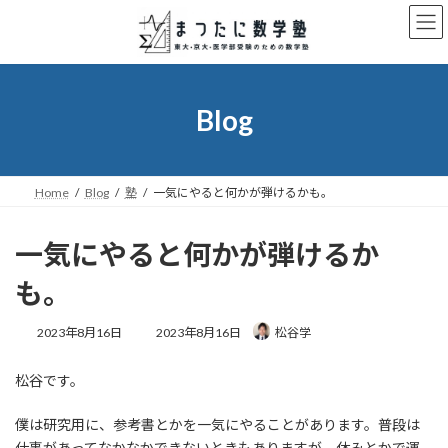
コ
ナ
ン
ビ
テ
ゲ
ン
ー
ツ
シ
へ
ョ
Blog
ス
ン
キ
に
ッ
移
プ
動
Home
Blog
塾
一気にやると何かが弾けるかも。
一気にやると何かが弾けるか
も。
最
2023年8月16日
2023年8月16日
松谷学
終
更
松谷です。
新
日
時
僕は研究用に、参考書とかを一気にやることがあります。普段は
:
仕事があってなかなかできないときもありますが、休みとかで運