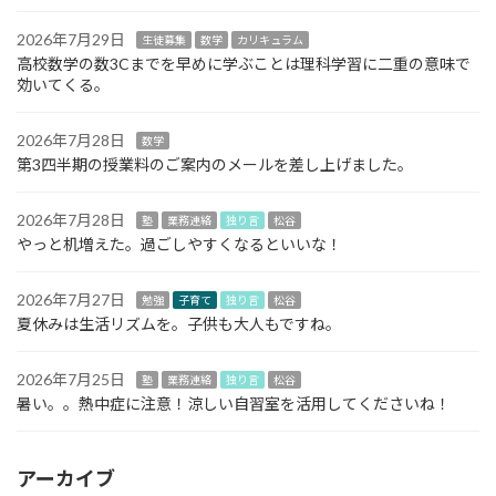
2026年7月29日
生徒募集
数学
カリキュラム
高校数学の数3Cまでを早めに学ぶことは理科学習に二重の意味で
効いてくる。
2026年7月28日
数学
第3四半期の授業料のご案内のメールを差し上げました。
2026年7月28日
塾
業務連絡
独り言
松谷
やっと机増えた。過ごしやすくなるといいな！
2026年7月27日
勉強
子育て
独り言
松谷
夏休みは生活リズムを。子供も大人もですね。
2026年7月25日
塾
業務連絡
独り言
松谷
暑い。。熱中症に注意！涼しい自習室を活用してくださいね！
アーカイブ