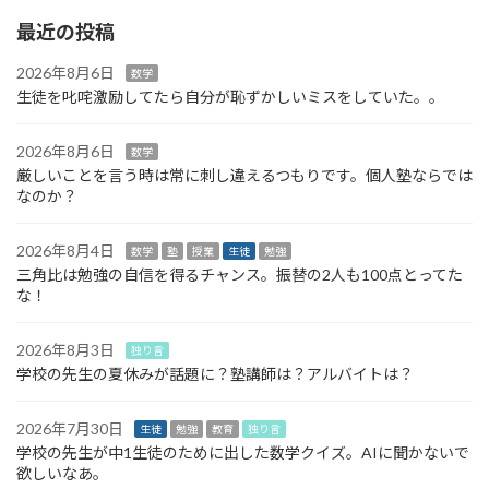
最近の投稿
2026年8月6日
数学
生徒を叱咤激励してたら自分が恥ずかしいミスをしていた。。
2026年8月6日
数学
厳しいことを言う時は常に刺し違えるつもりです。個人塾ならでは
なのか？
2026年8月4日
数学
塾
授業
生徒
勉強
三角比は勉強の自信を得るチャンス。振替の2人も100点とってた
な！
2026年8月3日
独り言
学校の先生の夏休みが話題に？塾講師は？アルバイトは？
2026年7月30日
生徒
勉強
教育
独り言
学校の先生が中1生徒のために出した数学クイズ。AIに聞かないで
欲しいなあ。