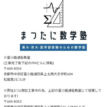
※富小路通仮教室
(工事完了後下記のPMビルに移転)
〒604-8054
京都市中京区富小路通四条上る西大文字町604
松風第2ビル3F
※弊社ビル(現在工事中の為、上記の富小路通仮教室にて授業して
おります)
〒604-8053
京都市中京区麩屋町通四条上ル桝屋町515-2 PMビル2F