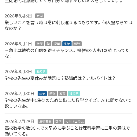
生徒を叱咤激励してたら自分が恥ずかしいミスをしていた。。
2026年8月6日
数学
厳しいことを言う時は常に刺し違えるつもりです。個人塾ならでは
なのか？
2026年8月4日
数学
塾
授業
生徒
勉強
三角比は勉強の自信を得るチャンス。振替の2人も100点とってた
な！
2026年8月3日
独り言
学校の先生の夏休みが話題に？塾講師は？アルバイトは？
2026年7月30日
生徒
勉強
教育
独り言
学校の先生が中1生徒のために出した数学クイズ。AIに聞かないで
欲しいなあ。
2026年7月29日
生徒募集
数学
カリキュラム
高校数学の数3Cまでを早めに学ぶことは理科学習に二重の意味で
効いてくる。