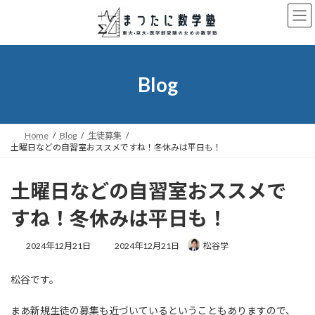
コ
ナ
ン
ビ
テ
ゲ
ン
ー
ツ
シ
へ
ョ
Blog
ス
ン
キ
に
ッ
移
プ
動
Home
Blog
生徒募集
土曜日などの自習室おススメですね！冬休みは平日も！
土曜日などの自習室おススメで
すね！冬休みは平日も！
最
2024年12月21日
2024年12月21日
松谷学
終
更
松谷です。
新
日
時
まあ新規生徒の募集も近づいているということもありますので、