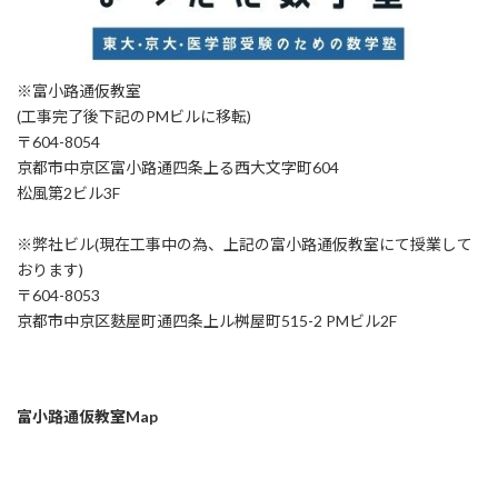
※富小路通仮教室
(工事完了後下記のPMビルに移転)
〒604-8054
京都市中京区富小路通四条上る西大文字町604
松風第2ビル3F
※弊社ビル(現在工事中の為、上記の富小路通仮教室にて授業して
おります)
〒604-8053
京都市中京区麩屋町通四条上ル桝屋町515-2 PMビル2F
富小路通仮教室Map