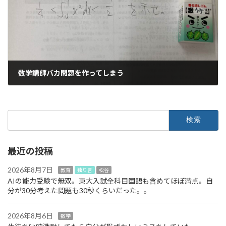
数学講師バカ問題を作ってしまう
2024年12月23日
検
索:
最近の投稿
2026年8月7日
教育
独り言
松谷
AIの能力受験で無双。東大入試全科目国語も含めてほぼ満点。自
分が30分考えた問題も30秒くらいだった。。
2026年8月6日
数学