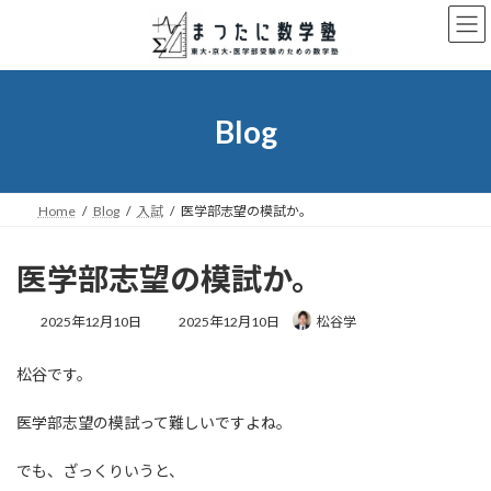
コ
ナ
ン
ビ
テ
ゲ
ン
ー
ツ
シ
へ
ョ
Blog
ス
ン
キ
に
ッ
移
プ
動
Home
Blog
入試
医学部志望の模試か。
医学部志望の模試か。
最
2025年12月10日
2025年12月10日
松谷学
終
更
松谷です。
新
日
時
医学部志望の模試って難しいですよね。
:
でも、ざっくりいうと、