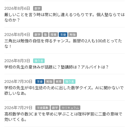
2026年8月6日
数学
厳しいことを言う時は常に刺し違えるつもりです。個人塾ならでは
なのか？
2026年8月4日
数学
塾
授業
生徒
勉強
三角比は勉強の自信を得るチャンス。振替の2人も100点とってた
な！
2026年8月3日
独り言
学校の先生の夏休みが話題に？塾講師は？アルバイトは？
2026年7月30日
生徒
勉強
教育
独り言
学校の先生が中1生徒のために出した数学クイズ。AIに聞かないで
欲しいなあ。
2026年7月29日
生徒募集
数学
カリキュラム
高校数学の数3Cまでを早めに学ぶことは理科学習に二重の意味で
効いてくる。