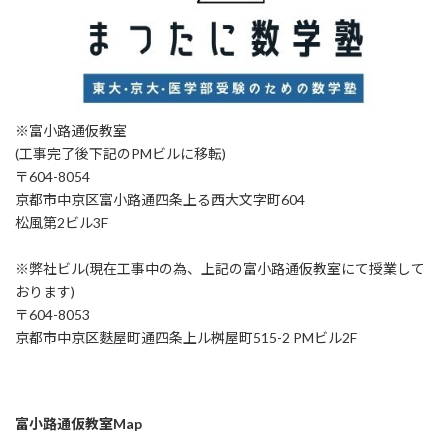
※富小路通仮教室
(工事完了後下記のPMビルに移転)
〒604-8054
京都市中京区富小路通四条上る西大文字町604
松風第2ビル3F
※弊社ビル(現在工事中の為、上記の富小路通仮教室にて授業して
おります)
〒604-8053
京都市中京区麩屋町通四条上ル桝屋町515-2 PMビル2F
富小路通仮教室Map