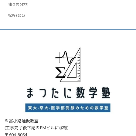
独り言 (477)
松谷 (351)
※富小路通仮教室
(工事完了後下記のPMビルに移転)
〒604-8054