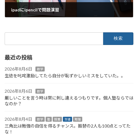
ipadにipencilで問題演習
2025年12月14日
検
索:
最近の投稿
2026年8月6日
数学
生徒を叱咤激励してたら自分が恥ずかしいミスをしていた。。
2026年8月6日
数学
厳しいことを言う時は常に刺し違えるつもりです。個人塾ならでは
なのか？
2026年8月4日
数学
塾
授業
生徒
勉強
三角比は勉強の自信を得るチャンス。振替の2人も100点とってた
な！