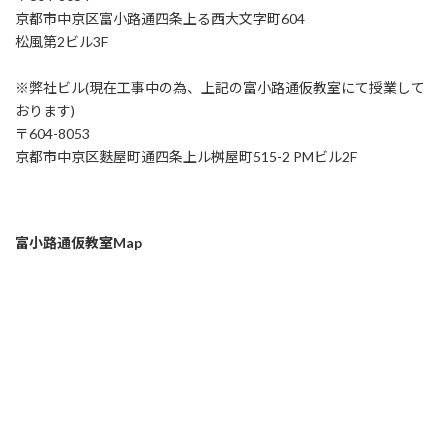
京都市中京区富小路通四条上る西大文字町604
松風第2ビル3F
※弊社ビル(現在工事中の為、上記の富小路通仮教室にて授業して
おります)
〒604-8053
京都市中京区麩屋町通四条上ル桝屋町515-2 PMビル2F
富小路通仮教室Map