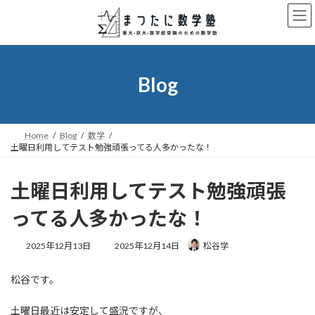
コ
ナ
ン
ビ
テ
ゲ
ン
ー
ツ
シ
へ
ョ
Blog
ス
ン
キ
に
ッ
移
プ
動
Home
Blog
数学
土曜日利用してテスト勉強頑張ってる人多かったな！
土曜日利用してテスト勉強頑張
ってる人多かったな！
最
2025年12月13日
2025年12月14日
松谷学
終
更
松谷です。
新
日
時
土曜日最近は安定して盛況ですが、