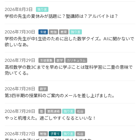
2026年8月3日
独り言
学校の先生の夏休みが話題に？塾講師は？アルバイトは？
2026年7月30日
生徒
勉強
教育
独り言
学校の先生が中1生徒のために出した数学クイズ。AIに聞かないで
欲しいなあ。
2026年7月29日
生徒募集
数学
カリキュラム
高校数学の数3Cまでを早めに学ぶことは理科学習に二重の意味で
効いてくる。
2026年7月28日
数学
第3四半期の授業料のご案内のメールを差し上げました。
2026年7月28日
塾
業務連絡
独り言
松谷
やっと机増えた。過ごしやすくなるといいな！
2026年7月27日
勉強
子育て
独り言
松谷