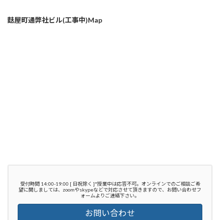
麩屋町通弊社ビル(工事中)Map
受付時間 14:00-19:00 [ 日祝除く ]*授業中は応答不可。オンラインでのご相談ご希
望に関しましては、zoomやskypeなどで対応させて頂きますので、お問い合わせフ
ォームよりご連絡下さい。
お問い合わせ