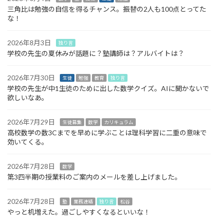
三角比は勉強の自信を得るチャンス。振替の2人も100点とってた
な！
2026年8月3日
独り言
学校の先生の夏休みが話題に？塾講師は？アルバイトは？
2026年7月30日
生徒
勉強
教育
独り言
学校の先生が中1生徒のために出した数学クイズ。AIに聞かないで
欲しいなあ。
2026年7月29日
生徒募集
数学
カリキュラム
高校数学の数3Cまでを早めに学ぶことは理科学習に二重の意味で
効いてくる。
2026年7月28日
数学
第3四半期の授業料のご案内のメールを差し上げました。
2026年7月28日
塾
業務連絡
独り言
松谷
やっと机増えた。過ごしやすくなるといいな！