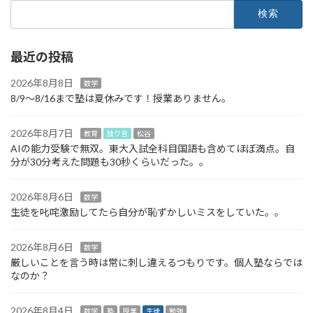
検
索:
最近の投稿
2026年8月8日
数学
8/9～8/16まで塾は夏休みです！授業ありません。
2026年8月7日
教育
独り言
松谷
AIの能力受験で無双。東大入試全科目国語も含めてほぼ満点。自
分が30分考えた問題も30秒くらいだった。。
2026年8月6日
数学
生徒を叱咤激励してたら自分が恥ずかしいミスをしていた。。
2026年8月6日
数学
厳しいことを言う時は常に刺し違えるつもりです。個人塾ならでは
なのか？
2026年8月4日
数学
塾
授業
生徒
勉強