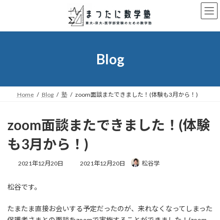
コ
ナ
ン
ビ
テ
ゲ
ン
ー
ツ
シ
へ
ョ
Blog
ス
ン
キ
に
ッ
移
プ
動
Home
Blog
塾
zoom面談またできました！(体験も3月から！)
zoom面談またできました！(体験
も3月から！)
最
2021年12月20日
2021年12月20日
松谷学
終
更
松谷です。
新
日
時
たまたま直接お会いする予定だったのが、来れなくなってしまった
:
保護者さまとの面談をzoomで実施することができました！(zoom