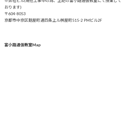
※弊社ビル(現在工事中の為、上記の富小路通仮教室にて授業して
おります)
〒604-8053
京都市中京区麩屋町通四条上ル桝屋町515-2 PMビル2F
富小路通仮教室Map