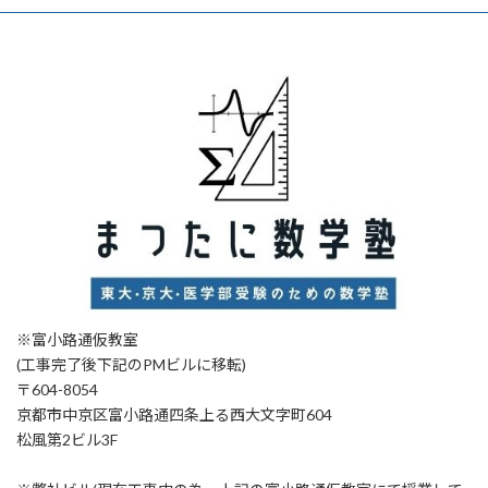
※富小路通仮教室
(工事完了後下記のPMビルに移転)
〒604-8054
京都市中京区富小路通四条上る西大文字町604
松風第2ビル3F