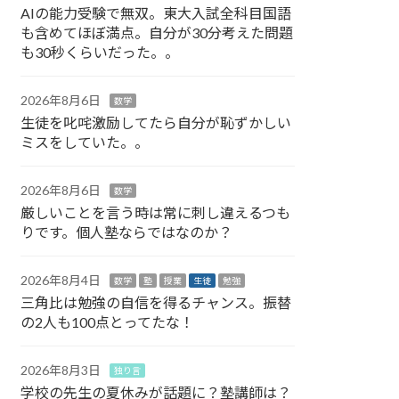
AIの能力受験で無双。東大入試全科目国語
も含めてほぼ満点。自分が30分考えた問題
も30秒くらいだった。。
2026年8月6日
数学
生徒を叱咤激励してたら自分が恥ずかしい
ミスをしていた。。
2026年8月6日
数学
厳しいことを言う時は常に刺し違えるつも
りです。個人塾ならではなのか？
2026年8月4日
数学
塾
授業
生徒
勉強
三角比は勉強の自信を得るチャンス。振替
の2人も100点とってたな！
2026年8月3日
独り言
学校の先生の夏休みが話題に？塾講師は？