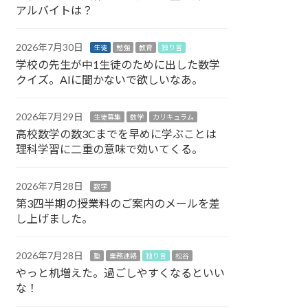
アルバイトは？
2026年7月30日
生徒
勉強
教育
独り言
学校の先生が中1生徒のために出した数学
クイズ。AIに聞かないで欲しいなあ。
2026年7月29日
生徒募集
数学
カリキュラム
高校数学の数3Cまでを早めに学ぶことは
理科学習に二重の意味で効いてくる。
2026年7月28日
数学
第3四半期の授業料のご案内のメールを差
し上げました。
2026年7月28日
塾
業務連絡
独り言
松谷
やっと机増えた。過ごしやすくなるといい
な！