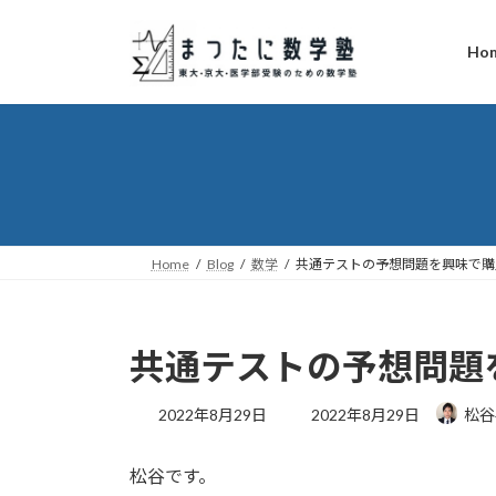
コ
ナ
ン
ビ
Ho
テ
ゲ
ン
ー
ツ
シ
へ
ョ
ス
ン
キ
に
ッ
移
プ
動
Home
Blog
数学
共通テストの予想問題を興味で購
共通テストの予想問題
最
2022年8月29日
2022年8月29日
松谷
終
更
松谷です。
新