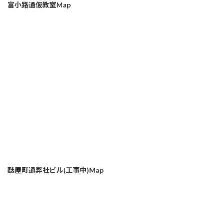
富小路通仮教室Map
麩屋町通弊社ビル(工事中)Map