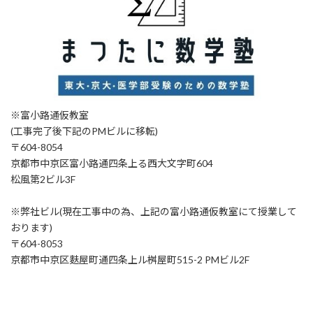
※富小路通仮教室
(工事完了後下記のPMビルに移転)
〒604-8054
京都市中京区富小路通四条上る西大文字町604
松風第2ビル3F
※弊社ビル(現在工事中の為、上記の富小路通仮教室にて授業して
おります)
〒604-8053
京都市中京区麩屋町通四条上ル桝屋町515-2 PMビル2F