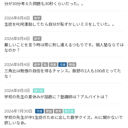
分が30分考えた問題も30秒くらいだった。。
2026年8月6日
数学
生徒を叱咤激励してたら自分が恥ずかしいミスをしていた。。
2026年8月6日
数学
厳しいことを言う時は常に刺し違えるつもりです。個人塾ならでは
なのか？
2026年8月4日
数学
塾
授業
生徒
勉強
三角比は勉強の自信を得るチャンス。振替の2人も100点とってた
な！
2026年8月3日
独り言
学校の先生の夏休みが話題に？塾講師は？アルバイトは？
2026年7月30日
生徒
勉強
教育
独り言
学校の先生が中1生徒のために出した数学クイズ。AIに聞かないで
欲しいなあ。