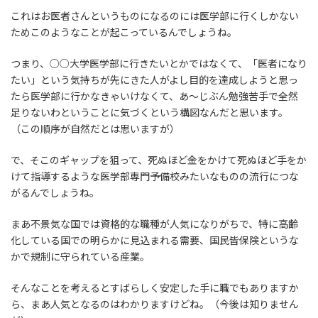
これはお医者さんというものになるのには医学部に行くしかない
ためこのようなことが起こっているんでしょうね。
つまり、○○大学医学部に行きたいとかではなくて、「医者になり
たい」という気持ちが先にきた人がよし目的を達成しようと思っ
たら医学部に行かなきゃいけなくて、あ～じぶん勉強苦手で全然
足りないわということに気づくという構図なんだと思います。
（この順序が自然だとは思いますが）
で、そこのギャップを狙って、死ぬほど金をかけて死ぬほど手をか
けて指導するような医学部専門予備校みたいなものの流行につな
がるんでしょうね。
まあ不景気な国では資格的な職種が人気になりがちで、特に高齢
化している国での明らかに見込まれる需要、国民皆保険というな
かで規制に守られている産業。
そんなことを考えるとすばらしく安定した手に職でもありますか
ら、まあ人気となるのはわかりますけどね。（今後は知りません