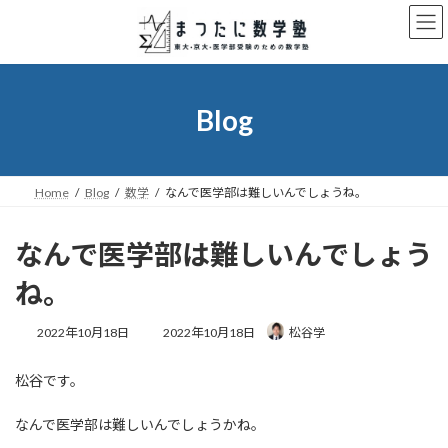
コ
ナ
ン
ビ
テ
ゲ
ン
ー
ツ
シ
へ
ョ
Blog
ス
ン
キ
に
ッ
移
プ
動
Home
Blog
数学
なんで医学部は難しいんでしょうね。
なんで医学部は難しいんでしょう
ね。
最
2022年10月18日
2022年10月18日
松谷学
終
更
松谷です。
新
日
時
なんで医学部は難しいんでしょうかね。
: