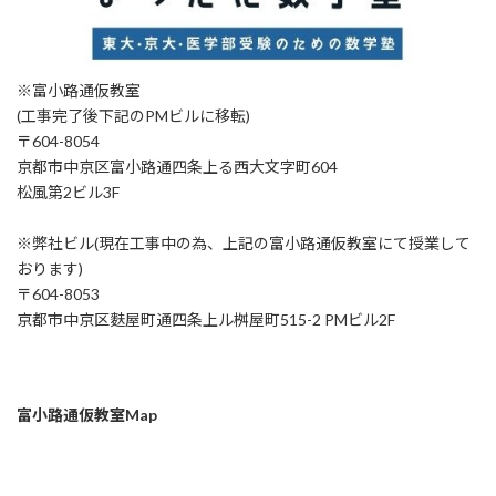
※富小路通仮教室
(工事完了後下記のPMビルに移転)
〒604-8054
京都市中京区富小路通四条上る西大文字町604
松風第2ビル3F
※弊社ビル(現在工事中の為、上記の富小路通仮教室にて授業して
おります)
〒604-8053
京都市中京区麩屋町通四条上ル桝屋町515-2 PMビル2F
富小路通仮教室Map