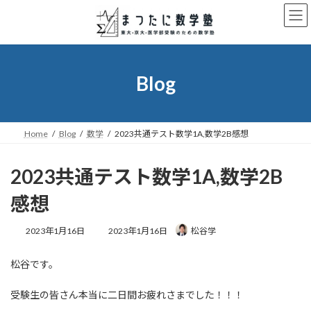
コ
ナ
ン
ビ
テ
ゲ
ン
ー
ツ
シ
へ
ョ
Blog
ス
ン
キ
に
ッ
移
プ
動
Home
Blog
数学
2023共通テスト数学1A,数学2B感想
2023共通テスト数学1A,数学2B
感想
最
2023年1月16日
2023年1月16日
松谷学
終
更
松谷です。
新
日
時
受験生の皆さん本当に二日間お疲れさまでした！！！
: