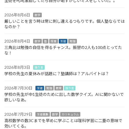
生徒を叱咤激励してたら自分が恥ずかしいミスをしていた。。
2026年8月6日
数学
厳しいことを言う時は常に刺し違えるつもりです。個人塾ならでは
なのか？
2026年8月4日
数学
塾
授業
生徒
勉強
三角比は勉強の自信を得るチャンス。振替の2人も100点とってた
な！
2026年8月3日
独り言
学校の先生の夏休みが話題に？塾講師は？アルバイトは？
2026年7月30日
生徒
勉強
教育
独り言
学校の先生が中1生徒のために出した数学クイズ。AIに聞かないで
欲しいなあ。
2026年7月29日
生徒募集
数学
カリキュラム
高校数学の数3Cまでを早めに学ぶことは理科学習に二重の意味で
効いてくる。