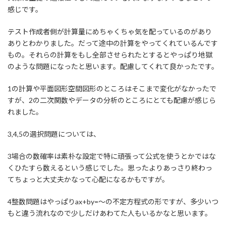
感じです。
テスト作成者側が計算量にめちゃくちゃ気を配っているのがあり
ありとわかりました。だって途中の計算をやってくれているんです
もの。それらの計算をもし全部させられたとするとやっぱり地獄
のような問題になったと思います。配慮してくれて良かったです。
1の計算や平面図形空間図形のところはそこまで変化がなかったで
すが、2の二次関数やデータの分析のところにとても配慮が感じら
れました。
3,4,5の選択問題については、
3場合の数確率は素朴な設定で特に頑張って公式を使うとかではな
くひたすら数えるという感じでした。思ったよりあっさり終わっ
てちょっと大丈夫かなって心配になるかもですが。
4整数問題はやっぱりax+by=～の不定方程式の形ですが、多少いつ
もと違う流れなので少しだけあわてた人もいるかなと思います。