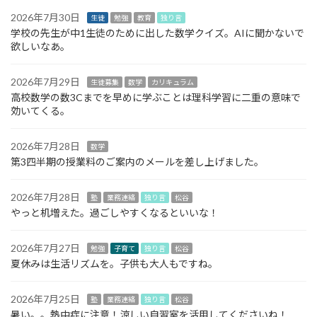
2026年7月30日
生徒
勉強
教育
独り言
学校の先生が中1生徒のために出した数学クイズ。AIに聞かないで
欲しいなあ。
2026年7月29日
生徒募集
数学
カリキュラム
高校数学の数3Cまでを早めに学ぶことは理科学習に二重の意味で
効いてくる。
2026年7月28日
数学
第3四半期の授業料のご案内のメールを差し上げました。
2026年7月28日
塾
業務連絡
独り言
松谷
やっと机増えた。過ごしやすくなるといいな！
2026年7月27日
勉強
子育て
独り言
松谷
夏休みは生活リズムを。子供も大人もですね。
2026年7月25日
塾
業務連絡
独り言
松谷
暑い。。熱中症に注意！涼しい自習室を活用してくださいね！