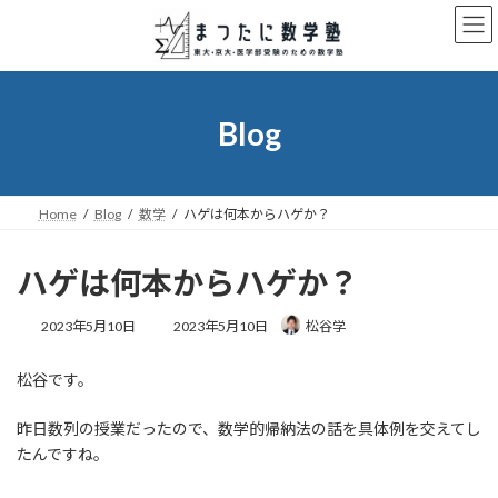
コ
ナ
ン
ビ
テ
ゲ
ン
ー
ツ
シ
へ
ョ
Blog
ス
ン
キ
に
ッ
移
プ
動
Home
Blog
数学
ハゲは何本からハゲか？
ハゲは何本からハゲか？
最
2023年5月10日
2023年5月10日
松谷学
終
更
松谷です。
新
日
時
昨日数列の授業だったので、数学的帰納法の話を具体例を交えてし
:
たんですね。