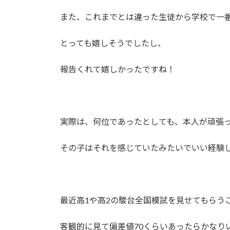
日
時
また、これまでとは違った生徒から学校で一
:
とっても嬉しそうでしたし、
報告くれて嬉しかったですね！
実際は、何位であったとしても、本人が頑張
その子はそれを感じていたみたいでいい経験
最近高1や高2の駿台全国模試を見せてもらう
客観的に見て偏差値70くらいあったらかなり