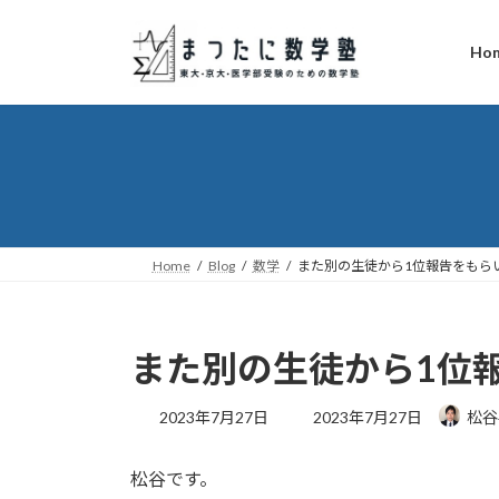
コ
ナ
ン
ビ
Ho
テ
ゲ
ン
ー
ツ
シ
へ
ョ
ス
ン
キ
に
ッ
移
プ
動
Home
Blog
数学
また別の生徒から1位報告をもら
また別の生徒から1位
最
2023年7月27日
2023年7月27日
松谷
終
更
松谷です。
新