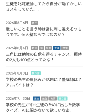
生徒を叱咤激励してたら自分が恥ずかしい
ミスをしていた。。
2026年8月6日
数学
厳しいことを言う時は常に刺し違えるつも
りです。個人塾ならではなのか？
2026年8月4日
数学
塾
授業
生徒
勉強
三角比は勉強の自信を得るチャンス。振替
の2人も100点とってたな！
2026年8月3日
独り言
学校の先生の夏休みが話題に？塾講師は？
アルバイトは？
2026年7月30日
生徒
勉強
教育
独り言
学校の先生が中1生徒のために出した数学
クイズ。AIに聞かないで欲しいなあ。