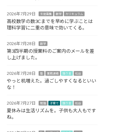
2026年7月29日
生徒募集
数学
カリキュラム
高校数学の数3Cまでを早めに学ぶことは
理科学習に二重の意味で効いてくる。
2026年7月28日
数学
第3四半期の授業料のご案内のメールを差
し上げました。
2026年7月28日
塾
業務連絡
独り言
松谷
やっと机増えた。過ごしやすくなるといい
な！
2026年7月27日
勉強
子育て
独り言
松谷
夏休みは生活リズムを。子供も大人もです
ね。