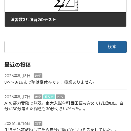
演習数3と演習2のテスト
2023年9月8日
検
索:
最近の投稿
2026年8月8日
数学
8/9～8/16まで塾は夏休みです！授業ありません。
2026年8月7日
教育
独り言
松谷
AIの能力受験で無双。東大入試全科目国語も含めてほぼ満点。自
分が30分考えた問題も30秒くらいだった。。
2026年8月6日
数学
生徒を叱咤激励してたら自分が恥ずかしいミスをしていた。。