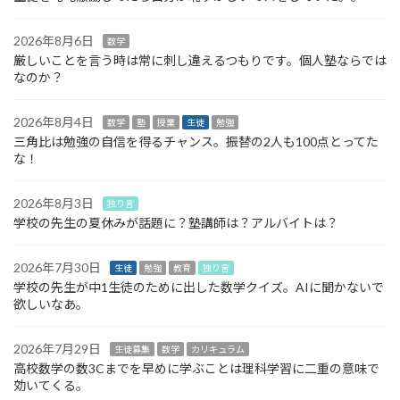
2026年8月6日
数学
厳しいことを言う時は常に刺し違えるつもりです。個人塾ならでは
なのか？
2026年8月4日
数学
塾
授業
生徒
勉強
三角比は勉強の自信を得るチャンス。振替の2人も100点とってた
な！
2026年8月3日
独り言
学校の先生の夏休みが話題に？塾講師は？アルバイトは？
2026年7月30日
生徒
勉強
教育
独り言
学校の先生が中1生徒のために出した数学クイズ。AIに聞かないで
欲しいなあ。
2026年7月29日
生徒募集
数学
カリキュラム
高校数学の数3Cまでを早めに学ぶことは理科学習に二重の意味で
効いてくる。