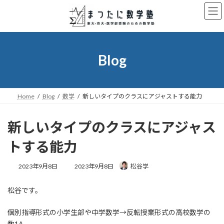
コ
ナ
ン
ビ
テ
ゲ
ン
ー
ツ
シ
へ
ョ
Blog
ス
ン
キ
に
ッ
移
プ
動
Home
Blog
数学
新しいタイプのクラスにアジャストする能力
新しいタイプのクラスにアジャス
トする能力
最
2023年9月8日
2023年9月8日
松谷学
終
更
松谷です。
新
日
時
個別指導形式の小学生部や中学数学→反転授業形式の高校数学の
:
数1A