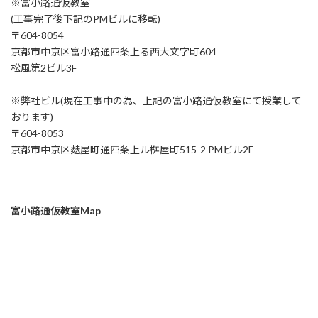
※富小路通仮教室
(工事完了後下記のPMビルに移転)
〒604-8054
京都市中京区富小路通四条上る西大文字町604
松風第2ビル3F
※弊社ビル(現在工事中の為、上記の富小路通仮教室にて授業して
おります)
〒604-8053
京都市中京区麩屋町通四条上ル桝屋町515-2 PMビル2F
富小路通仮教室Map