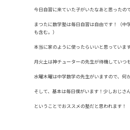
日
時
今日自習に来ていた子がいたなあと思ったの
:
まつたに数学塾は毎日自習は自由です！（中
も含む。）
本当に家のように使ったらいいと思っていま
月火土は神チューターの先生が待機していつ
水曜木曜は中学数学の先生がいますので、何
そして、基本は毎日僕がいます！少しおじさ
ということでおススメの塾だと思われます！