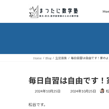
コ
ナ
ン
ビ
Ho
テ
ゲ
ン
ー
ツ
シ
へ
ョ
ス
ン
キ
に
ッ
移
プ
動
Home
Blog
生徒募集
毎日自習は自由です！家のよ
毎日自習は自由です！
最
2024年10月25日
2024年10月25日
終
更
松谷です。
新