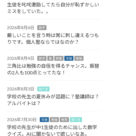
生徒を叱咤激励してたら自分が恥ずかしい
ミスをしていた。。
2026年8月6日
数学
厳しいことを言う時は常に刺し違えるつも
りです。個人塾ならではなのか？
2026年8月4日
数学
塾
授業
生徒
勉強
三角比は勉強の自信を得るチャンス。振替
の2人も100点とってたな！
2026年8月3日
独り言
学校の先生の夏休みが話題に？塾講師は？
アルバイトは？
2026年7月30日
生徒
勉強
教育
独り言
学校の先生が中1生徒のために出した数学
クイズ。AIに聞かないで欲しいなあ。