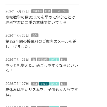
2026年7月29日
生徒募集
数学
カリキュラム
高校数学の数3Cまでを早めに学ぶことは
理科学習に二重の意味で効いてくる。
2026年7月28日
数学
第3四半期の授業料のご案内のメールを差
し上げました。
2026年7月28日
塾
業務連絡
独り言
松谷
やっと机増えた。過ごしやすくなるといい
な！
2026年7月27日
勉強
子育て
独り言
松谷
夏休みは生活リズムを。子供も大人もです
ね。