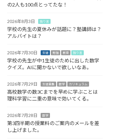
の2人も100点とってたな！
2026年8月3日
独り言
学校の先生の夏休みが話題に？塾講師は？
アルバイトは？
2026年7月30日
生徒
勉強
教育
独り言
学校の先生が中1生徒のために出した数学
クイズ。AIに聞かないで欲しいなあ。
2026年7月29日
生徒募集
数学
カリキュラム
高校数学の数3Cまでを早めに学ぶことは
理科学習に二重の意味で効いてくる。
2026年7月28日
数学
第3四半期の授業料のご案内のメールを差
し上げました。