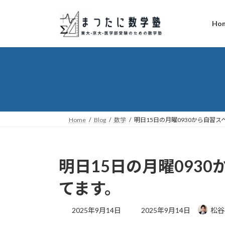
コ
ナ
ン
ビ
Ho
テ
ゲ
ン
ー
ツ
シ
へ
ョ
ス
ン
キ
に
ッ
移
プ
動
Home
Blog
数学
明日15日の月曜0930から自習
明日15日の月曜093
てます。
最
2025年9月14日
2025年9月14日
松谷
終