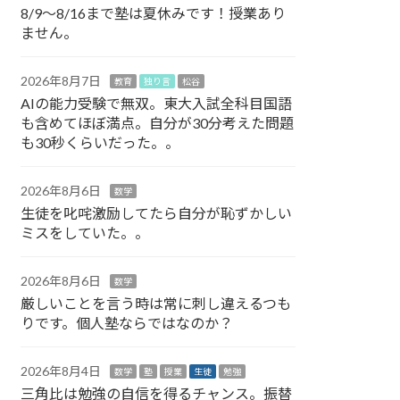
8/9～8/16まで塾は夏休みです！授業あり
ません。
2026年8月7日
教育
独り言
松谷
AIの能力受験で無双。東大入試全科目国語
も含めてほぼ満点。自分が30分考えた問題
も30秒くらいだった。。
2026年8月6日
数学
生徒を叱咤激励してたら自分が恥ずかしい
ミスをしていた。。
2026年8月6日
数学
厳しいことを言う時は常に刺し違えるつも
りです。個人塾ならではなのか？
2026年8月4日
数学
塾
授業
生徒
勉強
三角比は勉強の自信を得るチャンス。振替