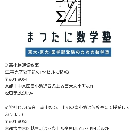
※富小路通仮教室
(工事完了後下記のPMビルに移転)
〒604-8054
京都市中京区富小路通四条上る西大文字町604
松風第2ビル3F
※弊社ビル(現在工事中の為、上記の富小路通仮教室にて授業して
おります)
〒604-8053
京都市中京区麩屋町通四条上ル桝屋町515-2 PMビル2F