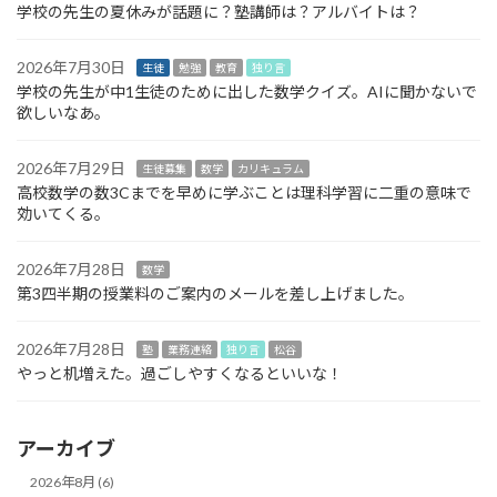
学校の先生の夏休みが話題に？塾講師は？アルバイトは？
2026年7月30日
生徒
勉強
教育
独り言
学校の先生が中1生徒のために出した数学クイズ。AIに聞かないで
欲しいなあ。
2026年7月29日
生徒募集
数学
カリキュラム
高校数学の数3Cまでを早めに学ぶことは理科学習に二重の意味で
効いてくる。
2026年7月28日
数学
第3四半期の授業料のご案内のメールを差し上げました。
2026年7月28日
塾
業務連絡
独り言
松谷
やっと机増えた。過ごしやすくなるといいな！
アーカイブ
2026年8月 (6)