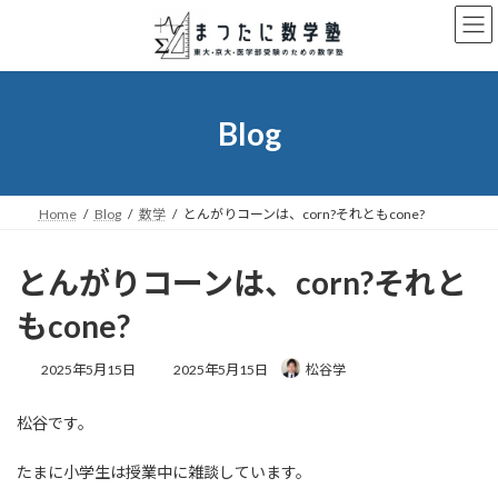
コ
ナ
ン
ビ
テ
ゲ
ン
ー
ツ
シ
へ
ョ
Blog
ス
ン
キ
に
ッ
移
プ
動
Home
Blog
数学
とんがりコーンは、corn?それともcone?
とんがりコーンは、corn?それと
もcone?
最
2025年5月15日
2025年5月15日
松谷学
終
更
松谷です。
新
日
時
たまに小学生は授業中に雑談しています。
: