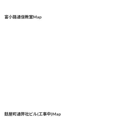
富小路通仮教室Map
麩屋町通弊社ビル(工事中)Map