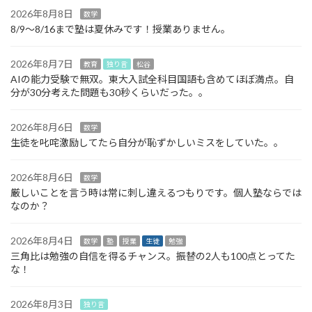
2026年8月8日
数学
8/9～8/16まで塾は夏休みです！授業ありません。
2026年8月7日
教育
独り言
松谷
AIの能力受験で無双。東大入試全科目国語も含めてほぼ満点。自
分が30分考えた問題も30秒くらいだった。。
2026年8月6日
数学
生徒を叱咤激励してたら自分が恥ずかしいミスをしていた。。
2026年8月6日
数学
厳しいことを言う時は常に刺し違えるつもりです。個人塾ならでは
なのか？
2026年8月4日
数学
塾
授業
生徒
勉強
三角比は勉強の自信を得るチャンス。振替の2人も100点とってた
な！
2026年8月3日
独り言