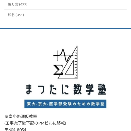
独り言 (477)
松谷 (351)
※富小路通仮教室
(工事完了後下記のPMビルに移転)
〒604-8054