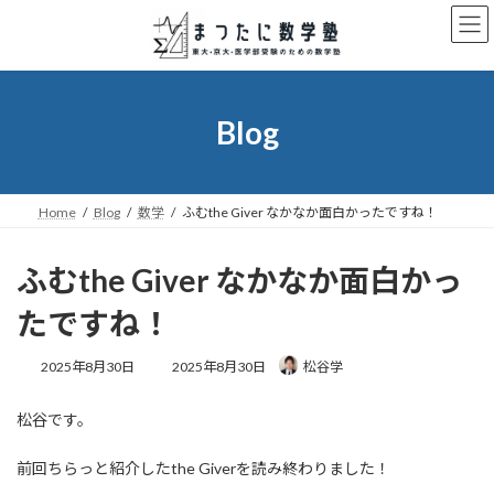
コ
ナ
ン
ビ
テ
ゲ
ン
ー
ツ
シ
へ
ョ
Blog
ス
ン
キ
に
ッ
移
プ
動
Home
Blog
数学
ふむthe Giver なかなか面白かったですね！
ふむthe Giver なかなか面白かっ
たですね！
最
2025年8月30日
2025年8月30日
松谷学
終
更
松谷です。
新
日
時
前回ちらっと紹介したthe Giverを読み終わりました！
: