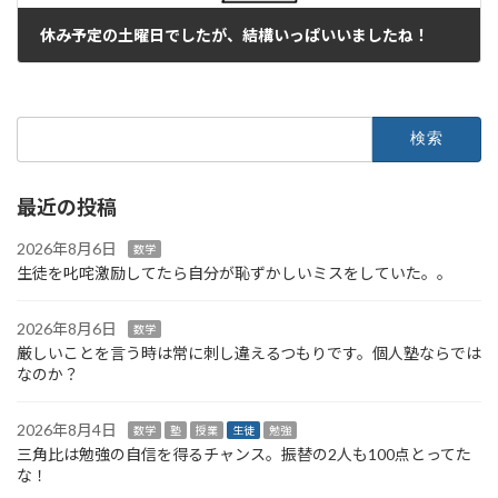
休み予定の土曜日でしたが、結構いっぱいいましたね！
2025年8月30日
検
索:
最近の投稿
2026年8月6日
数学
生徒を叱咤激励してたら自分が恥ずかしいミスをしていた。。
2026年8月6日
数学
厳しいことを言う時は常に刺し違えるつもりです。個人塾ならでは
なのか？
2026年8月4日
数学
塾
授業
生徒
勉強
三角比は勉強の自信を得るチャンス。振替の2人も100点とってた
な！