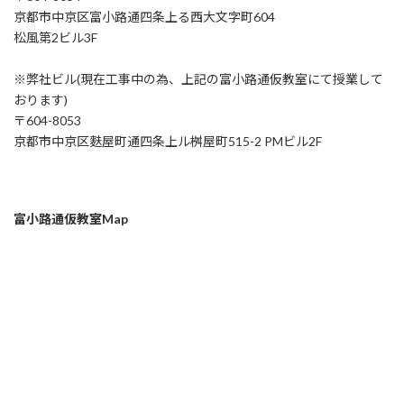
京都市中京区富小路通四条上る西大文字町604
松風第2ビル3F
※弊社ビル(現在工事中の為、上記の富小路通仮教室にて授業して
おります)
〒604-8053
京都市中京区麩屋町通四条上ル桝屋町515-2 PMビル2F
富小路通仮教室Map