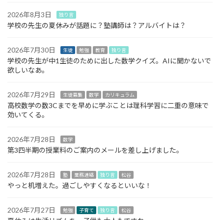
2026年8月3日
独り言
学校の先生の夏休みが話題に？塾講師は？アルバイトは？
2026年7月30日
生徒
勉強
教育
独り言
学校の先生が中1生徒のために出した数学クイズ。AIに聞かないで
欲しいなあ。
2026年7月29日
生徒募集
数学
カリキュラム
高校数学の数3Cまでを早めに学ぶことは理科学習に二重の意味で
効いてくる。
2026年7月28日
数学
第3四半期の授業料のご案内のメールを差し上げました。
2026年7月28日
塾
業務連絡
独り言
松谷
やっと机増えた。過ごしやすくなるといいな！
2026年7月27日
勉強
子育て
独り言
松谷