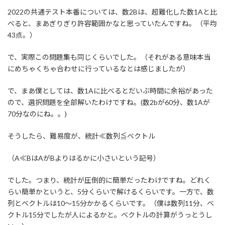
2022の共通テスト本番については、数2Bは、超難化した数1Aと比
べると、まあぎりぎり許容範囲かなと思っていたんですね。（平均
43点。）
で、実際この問題集も同じくらいでした。（それがある意味本当
にめちゃくちゃ合わせに行っているなとは感じましたが）
で、まあ僕としては、数1Aに比べるとだいぶ時間に余裕があった
ので、選択問題を全部解いたわけですね。(数2bが60分、数1Aが
70分なのにね。。)
そうしたら、難易度が、統計≪数列≦ベクトル
（A≪BはAがBよりはるかに小さいという記号）
でした。つまり、統計が圧倒的に簡単だったわけですね。どれく
らい簡単かというと、5分くらいで解けるくらいです。一方で、数
列とベクトルは10～15分かかるくらいです。（僕は数列11分、ベ
クトル15分でしたが人によるかと。ベクトルの計算がうっとうし