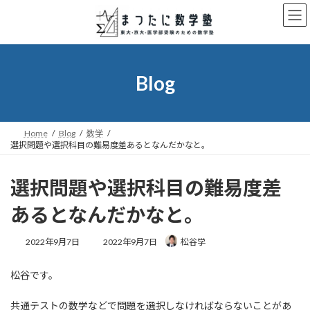
コ
ナ
ン
ビ
テ
ゲ
ン
ー
ツ
シ
へ
ョ
Blog
ス
ン
キ
に
ッ
移
プ
動
Home
Blog
数学
選択問題や選択科目の難易度差あるとなんだかなと。
選択問題や選択科目の難易度差
あるとなんだかなと。
最
2022年9月7日
2022年9月7日
松谷学
終
更
松谷です。
新
日
時
共通テストの数学などで問題を選択しなければならないことがあ