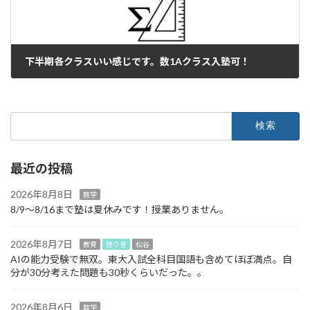
下半期各クラスいい感じです。数1Aクラス入塾可！
2022年9月8日
検
索:
最近の投稿
2026年8月8日
数学
8/9～8/16まで塾は夏休みです！授業ありません。
2026年8月7日
教育
独り言
松谷
AIの能力受験で無双。東大入試全科目国語も含めてほぼ満点。自
分が30分考えた問題も30秒くらいだった。。
2026年8月6日
数学