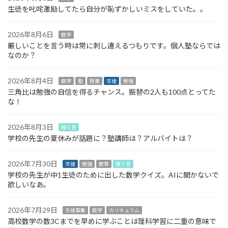
生徒を叱咤激励してたら自分が恥ずかしいミスをしていた。。
2026年8月6日
数学
厳しいことを言う時は常に刺し違えるつもりです。個人塾ならでは
なのか？
2026年8月4日
数学
塾
授業
生徒
勉強
三角比は勉強の自信を得るチャンス。振替の2人も100点とってた
な！
2026年8月3日
独り言
学校の先生の夏休みが話題に？塾講師は？アルバイトは？
2026年7月30日
生徒
勉強
教育
独り言
学校の先生が中1生徒のために出した数学クイズ。AIに聞かないで
欲しいなあ。
2026年7月29日
生徒募集
数学
カリキュラム
高校数学の数3Cまでを早めに学ぶことは理科学習に二重の意味で