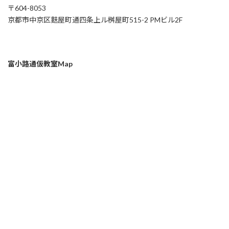
〒604-8053
京都市中京区麩屋町通四条上ル桝屋町515-2 PMビル2F
富小路通仮教室Map