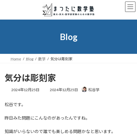
コ
ナ
ン
ビ
テ
ゲ
ン
ー
ツ
シ
へ
ョ
Blog
ス
ン
キ
に
ッ
移
プ
動
Home
Blog
数学
気分は彫刻家
気分は彫刻家
最
2024年12月25日
2024年12月25日
松谷学
終
更
松谷です。
新
日
時
昨日みた問題にこんなのがあったんですね。
:
知識がいらないので誰でも楽しめる問題かなと思います。