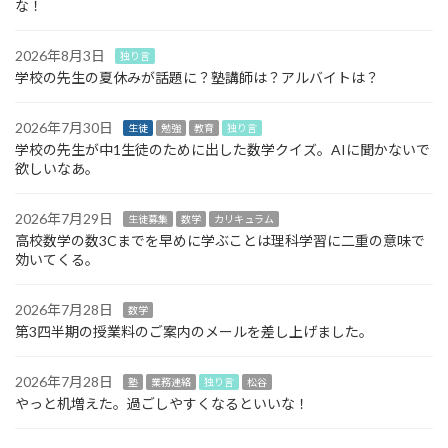
な！
2026年8月3日
独り言
学校の先生の夏休みが話題に？塾講師は？アルバイトは？
2026年7月30日
生徒
勉強
教育
独り言
学校の先生が中1生徒のために出した数学クイズ。AIに聞かないで
欲しいなあ。
2026年7月29日
生徒募集
数学
カリキュラム
高校数学の数3Cまでを早めに学ぶことは理科学習に二重の意味で
効いてくる。
2026年7月28日
数学
第3四半期の授業料のご案内のメールを差し上げました。
2026年7月28日
塾
業務連絡
独り言
松谷
やっと机増えた。過ごしやすくなるといいな！