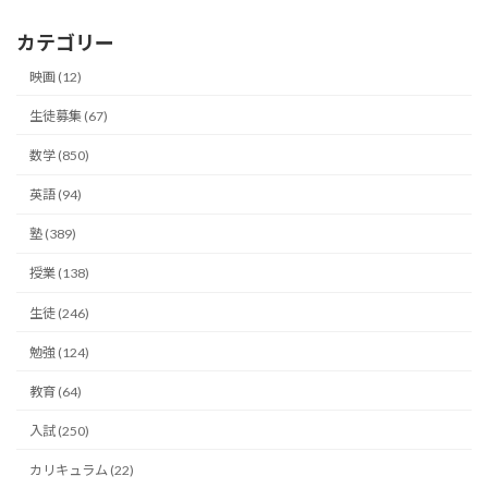
カテゴリー
映画 (12)
生徒募集 (67)
数学 (850)
英語 (94)
塾 (389)
授業 (138)
生徒 (246)
勉強 (124)
教育 (64)
入試 (250)
カリキュラム (22)