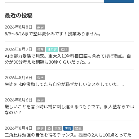
最近の投稿
2026年8月8日
数学
8/9～8/16まで塾は夏休みです！授業ありません。
2026年8月7日
教育
独り言
松谷
AIの能力受験で無双。東大入試全科目国語も含めてほぼ満点。自
分が30分考えた問題も30秒くらいだった。。
2026年8月6日
数学
生徒を叱咤激励してたら自分が恥ずかしいミスをしていた。。
2026年8月6日
数学
厳しいことを言う時は常に刺し違えるつもりです。個人塾ならでは
なのか？
2026年8月4日
数学
塾
授業
生徒
勉強
三角比は勉強の自信を得るチャンス。振替の2人も100点とってた